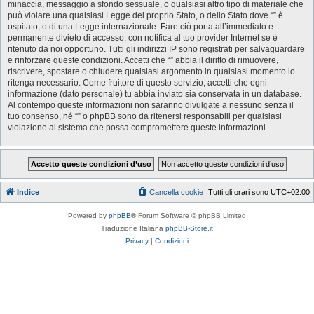
minaccia, messaggio a sfondo sessuale, o qualsiasi altro tipo di materiale che
può violare una qualsiasi Legge del proprio Stato, o dello Stato dove “” è
ospitato, o di una Legge internazionale. Fare ciò porta all’immediato e
permanente divieto di accesso, con notifica al tuo provider Internet se è
ritenuto da noi opportuno. Tutti gli indirizzi IP sono registrati per salvaguardare
e rinforzare queste condizioni. Accetti che “” abbia il diritto di rimuovere,
riscrivere, spostare o chiudere qualsiasi argomento in qualsiasi momento lo
ritenga necessario. Come fruitore di questo servizio, accetti che ogni
informazione (dato personale) tu abbia inviato sia conservata in un database.
Al contempo queste informazioni non saranno divulgate a nessuno senza il
tuo consenso, né “” o phpBB sono da ritenersi responsabili per qualsiasi
violazione al sistema che possa compromettere queste informazioni.
Indice
Cancella cookie
Tutti gli orari sono
UTC+02:00
Powered by
phpBB
® Forum Software © phpBB Limited
Traduzione Italiana
phpBB-Store.it
Privacy
|
Condizioni