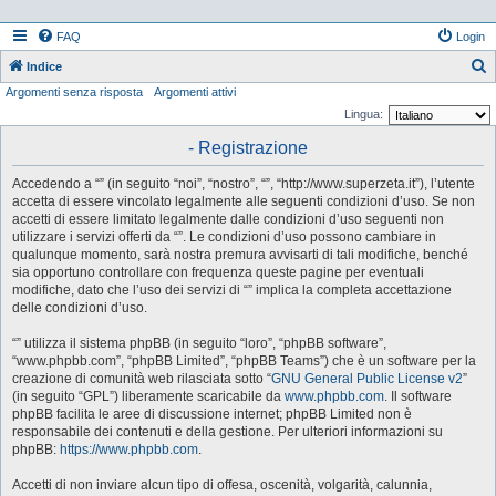
FAQ
Login
Indice
Argomenti senza risposta
Argomenti attivi
e
Lingua:
r
- Registrazione
c
a
Accedendo a “” (in seguito “noi”, “nostro”, “”, “http://www.superzeta.it”), l’utente
accetta di essere vincolato legalmente alle seguenti condizioni d’uso. Se non
accetti di essere limitato legalmente dalle condizioni d’uso seguenti non
utilizzare i servizi offerti da “”. Le condizioni d’uso possono cambiare in
qualunque momento, sarà nostra premura avvisarti di tali modifiche, benché
sia opportuno controllare con frequenza queste pagine per eventuali
modifiche, dato che l’uso dei servizi di “” implica la completa accettazione
delle condizioni d’uso.
“” utilizza il sistema phpBB (in seguito “loro”, “phpBB software”,
“www.phpbb.com”, “phpBB Limited”, “phpBB Teams”) che è un software per la
creazione di comunità web rilasciata sotto “
GNU General Public License v2
”
(in seguito “GPL”) liberamente scaricabile da
www.phpbb.com
. Il software
phpBB facilita le aree di discussione internet; phpBB Limited non è
responsabile dei contenuti e della gestione. Per ulteriori informazioni su
phpBB:
https://www.phpbb.com
.
Accetti di non inviare alcun tipo di offesa, oscenità, volgarità, calunnia,