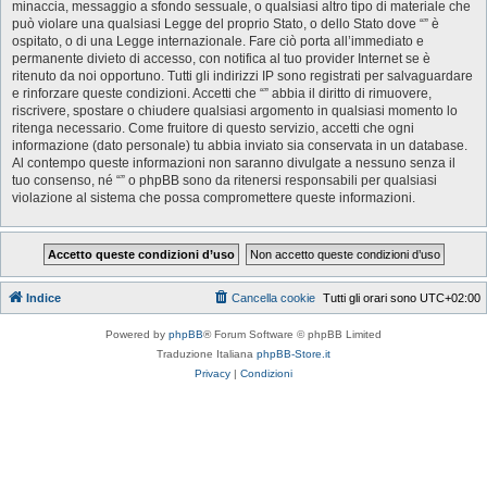
minaccia, messaggio a sfondo sessuale, o qualsiasi altro tipo di materiale che
può violare una qualsiasi Legge del proprio Stato, o dello Stato dove “” è
ospitato, o di una Legge internazionale. Fare ciò porta all’immediato e
permanente divieto di accesso, con notifica al tuo provider Internet se è
ritenuto da noi opportuno. Tutti gli indirizzi IP sono registrati per salvaguardare
e rinforzare queste condizioni. Accetti che “” abbia il diritto di rimuovere,
riscrivere, spostare o chiudere qualsiasi argomento in qualsiasi momento lo
ritenga necessario. Come fruitore di questo servizio, accetti che ogni
informazione (dato personale) tu abbia inviato sia conservata in un database.
Al contempo queste informazioni non saranno divulgate a nessuno senza il
tuo consenso, né “” o phpBB sono da ritenersi responsabili per qualsiasi
violazione al sistema che possa compromettere queste informazioni.
Indice
Cancella cookie
Tutti gli orari sono
UTC+02:00
Powered by
phpBB
® Forum Software © phpBB Limited
Traduzione Italiana
phpBB-Store.it
Privacy
|
Condizioni