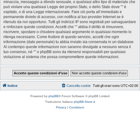
minaccia, messaggio a sfondo sessuale, o qualsiasi altro tipo di materiale che
può violare una qualsiasi Legge del proprio Stato, o dello Stato dove “” è
ospitato, o di una Legge internazionale. Fare ciò porta all’immediato e
permanente divieto di accesso, con notifica al tuo provider Internet se è
ritenuto da noi opportuno. Tutti gli indirizzi IP sono registrati per salvaguardare
e rinforzare queste condizioni. Accetti che “” abbia il diritto di rimuovere,
riscrivere, spostare o chiudere qualsiasi argomento in qualsiasi momento lo
ritenga necessario. Come fruitore di questo servizio, accetti che ogni
informazione (dato personale) tu abbia inviato sia conservata in un database.
Al contempo queste informazioni non saranno divulgate a nessuno senza il
tuo consenso, né “” o phpBB sono da ritenersi responsabili per qualsiasi
violazione al sistema che possa compromettere queste informazioni.
Indice
Cancella cookie
Tutti gli orari sono
UTC+02:00
Powered by
phpBB
® Forum Software © phpBB Limited
Traduzione Italiana
phpBB-Store.it
Privacy
|
Condizioni