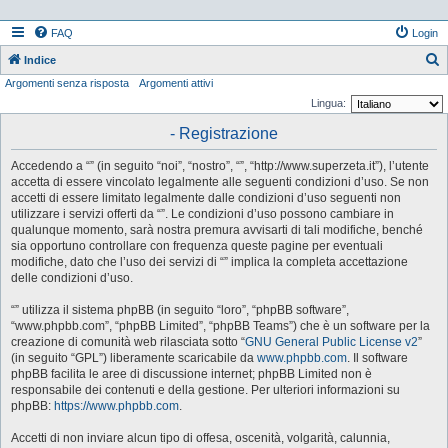
FAQ
Login
Indice
Argomenti senza risposta
Argomenti attivi
e
Lingua:
r
- Registrazione
c
a
Accedendo a “” (in seguito “noi”, “nostro”, “”, “http://www.superzeta.it”), l’utente
accetta di essere vincolato legalmente alle seguenti condizioni d’uso. Se non
accetti di essere limitato legalmente dalle condizioni d’uso seguenti non
utilizzare i servizi offerti da “”. Le condizioni d’uso possono cambiare in
qualunque momento, sarà nostra premura avvisarti di tali modifiche, benché
sia opportuno controllare con frequenza queste pagine per eventuali
modifiche, dato che l’uso dei servizi di “” implica la completa accettazione
delle condizioni d’uso.
“” utilizza il sistema phpBB (in seguito “loro”, “phpBB software”,
“www.phpbb.com”, “phpBB Limited”, “phpBB Teams”) che è un software per la
creazione di comunità web rilasciata sotto “
GNU General Public License v2
”
(in seguito “GPL”) liberamente scaricabile da
www.phpbb.com
. Il software
phpBB facilita le aree di discussione internet; phpBB Limited non è
responsabile dei contenuti e della gestione. Per ulteriori informazioni su
phpBB:
https://www.phpbb.com
.
Accetti di non inviare alcun tipo di offesa, oscenità, volgarità, calunnia,