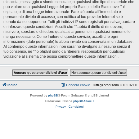
minaccia, messaggio a sfondo sessuale, o qualsiasi altro tipo di materiale che
può violare una qualsiasi Legge del proprio Stato, o dello Stato dove “” è
ospitato, o di una Legge internazionale. Fare ciò porta all’immediato e
permanente divieto di accesso, con notifica al tuo provider Internet se è
ritenuto da noi opportuno. Tutti gli indirizzi IP sono registrati per salvaguardare
e rinforzare queste condizioni. Accetti che “” abbia il diritto di rimuovere,
riscrivere, spostare o chiudere qualsiasi argomento in qualsiasi momento lo
ritenga necessario. Come fruitore di questo servizio, accetti che ogni
informazione (dato personale) tu abbia inviato sia conservata in un database.
Al contempo queste informazioni non saranno divulgate a nessuno senza il
tuo consenso, né “” o phpBB sono da ritenersi responsabili per qualsiasi
violazione al sistema che possa compromettere queste informazioni.
Indice
Cancella cookie
Tutti gli orari sono
UTC+02:00
Powered by
phpBB
® Forum Software © phpBB Limited
Traduzione Italiana
phpBB-Store.it
Privacy
|
Condizioni