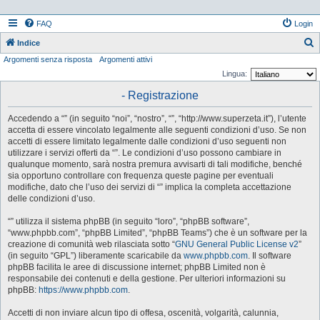
FAQ
Login
Indice
Argomenti senza risposta
Argomenti attivi
e
Lingua:
r
- Registrazione
c
a
Accedendo a “” (in seguito “noi”, “nostro”, “”, “http://www.superzeta.it”), l’utente
accetta di essere vincolato legalmente alle seguenti condizioni d’uso. Se non
accetti di essere limitato legalmente dalle condizioni d’uso seguenti non
utilizzare i servizi offerti da “”. Le condizioni d’uso possono cambiare in
qualunque momento, sarà nostra premura avvisarti di tali modifiche, benché
sia opportuno controllare con frequenza queste pagine per eventuali
modifiche, dato che l’uso dei servizi di “” implica la completa accettazione
delle condizioni d’uso.
“” utilizza il sistema phpBB (in seguito “loro”, “phpBB software”,
“www.phpbb.com”, “phpBB Limited”, “phpBB Teams”) che è un software per la
creazione di comunità web rilasciata sotto “
GNU General Public License v2
”
(in seguito “GPL”) liberamente scaricabile da
www.phpbb.com
. Il software
phpBB facilita le aree di discussione internet; phpBB Limited non è
responsabile dei contenuti e della gestione. Per ulteriori informazioni su
phpBB:
https://www.phpbb.com
.
Accetti di non inviare alcun tipo di offesa, oscenità, volgarità, calunnia,