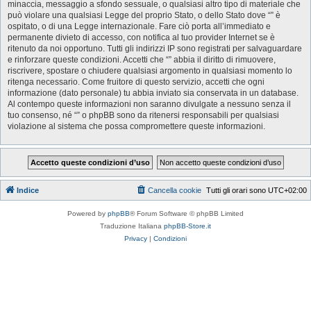
minaccia, messaggio a sfondo sessuale, o qualsiasi altro tipo di materiale che
può violare una qualsiasi Legge del proprio Stato, o dello Stato dove “” è
ospitato, o di una Legge internazionale. Fare ciò porta all’immediato e
permanente divieto di accesso, con notifica al tuo provider Internet se è
ritenuto da noi opportuno. Tutti gli indirizzi IP sono registrati per salvaguardare
e rinforzare queste condizioni. Accetti che “” abbia il diritto di rimuovere,
riscrivere, spostare o chiudere qualsiasi argomento in qualsiasi momento lo
ritenga necessario. Come fruitore di questo servizio, accetti che ogni
informazione (dato personale) tu abbia inviato sia conservata in un database.
Al contempo queste informazioni non saranno divulgate a nessuno senza il
tuo consenso, né “” o phpBB sono da ritenersi responsabili per qualsiasi
violazione al sistema che possa compromettere queste informazioni.
Indice
Cancella cookie
Tutti gli orari sono
UTC+02:00
Powered by
phpBB
® Forum Software © phpBB Limited
Traduzione Italiana
phpBB-Store.it
Privacy
|
Condizioni