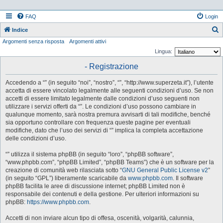
FAQ
Login
Indice
Argomenti senza risposta
Argomenti attivi
e
Lingua:
r
- Registrazione
c
a
Accedendo a “” (in seguito “noi”, “nostro”, “”, “http://www.superzeta.it”), l’utente
accetta di essere vincolato legalmente alle seguenti condizioni d’uso. Se non
accetti di essere limitato legalmente dalle condizioni d’uso seguenti non
utilizzare i servizi offerti da “”. Le condizioni d’uso possono cambiare in
qualunque momento, sarà nostra premura avvisarti di tali modifiche, benché
sia opportuno controllare con frequenza queste pagine per eventuali
modifiche, dato che l’uso dei servizi di “” implica la completa accettazione
delle condizioni d’uso.
“” utilizza il sistema phpBB (in seguito “loro”, “phpBB software”,
“www.phpbb.com”, “phpBB Limited”, “phpBB Teams”) che è un software per la
creazione di comunità web rilasciata sotto “
GNU General Public License v2
”
(in seguito “GPL”) liberamente scaricabile da
www.phpbb.com
. Il software
phpBB facilita le aree di discussione internet; phpBB Limited non è
responsabile dei contenuti e della gestione. Per ulteriori informazioni su
phpBB:
https://www.phpbb.com
.
Accetti di non inviare alcun tipo di offesa, oscenità, volgarità, calunnia,