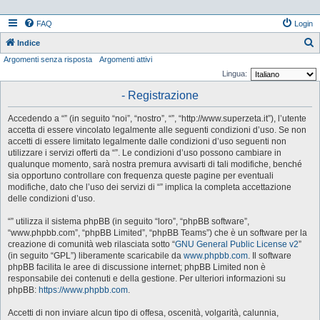
FAQ
Login
Indice
Argomenti senza risposta
Argomenti attivi
e
Lingua:
r
- Registrazione
c
a
Accedendo a “” (in seguito “noi”, “nostro”, “”, “http://www.superzeta.it”), l’utente
accetta di essere vincolato legalmente alle seguenti condizioni d’uso. Se non
accetti di essere limitato legalmente dalle condizioni d’uso seguenti non
utilizzare i servizi offerti da “”. Le condizioni d’uso possono cambiare in
qualunque momento, sarà nostra premura avvisarti di tali modifiche, benché
sia opportuno controllare con frequenza queste pagine per eventuali
modifiche, dato che l’uso dei servizi di “” implica la completa accettazione
delle condizioni d’uso.
“” utilizza il sistema phpBB (in seguito “loro”, “phpBB software”,
“www.phpbb.com”, “phpBB Limited”, “phpBB Teams”) che è un software per la
creazione di comunità web rilasciata sotto “
GNU General Public License v2
”
(in seguito “GPL”) liberamente scaricabile da
www.phpbb.com
. Il software
phpBB facilita le aree di discussione internet; phpBB Limited non è
responsabile dei contenuti e della gestione. Per ulteriori informazioni su
phpBB:
https://www.phpbb.com
.
Accetti di non inviare alcun tipo di offesa, oscenità, volgarità, calunnia,