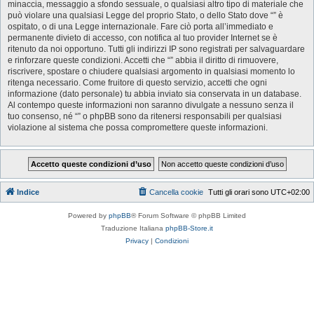
minaccia, messaggio a sfondo sessuale, o qualsiasi altro tipo di materiale che
può violare una qualsiasi Legge del proprio Stato, o dello Stato dove “” è
ospitato, o di una Legge internazionale. Fare ciò porta all’immediato e
permanente divieto di accesso, con notifica al tuo provider Internet se è
ritenuto da noi opportuno. Tutti gli indirizzi IP sono registrati per salvaguardare
e rinforzare queste condizioni. Accetti che “” abbia il diritto di rimuovere,
riscrivere, spostare o chiudere qualsiasi argomento in qualsiasi momento lo
ritenga necessario. Come fruitore di questo servizio, accetti che ogni
informazione (dato personale) tu abbia inviato sia conservata in un database.
Al contempo queste informazioni non saranno divulgate a nessuno senza il
tuo consenso, né “” o phpBB sono da ritenersi responsabili per qualsiasi
violazione al sistema che possa compromettere queste informazioni.
Indice
Cancella cookie
Tutti gli orari sono
UTC+02:00
Powered by
phpBB
® Forum Software © phpBB Limited
Traduzione Italiana
phpBB-Store.it
Privacy
|
Condizioni