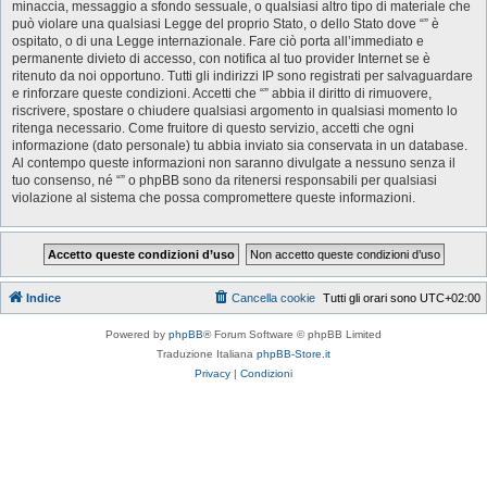
minaccia, messaggio a sfondo sessuale, o qualsiasi altro tipo di materiale che
può violare una qualsiasi Legge del proprio Stato, o dello Stato dove “” è
ospitato, o di una Legge internazionale. Fare ciò porta all’immediato e
permanente divieto di accesso, con notifica al tuo provider Internet se è
ritenuto da noi opportuno. Tutti gli indirizzi IP sono registrati per salvaguardare
e rinforzare queste condizioni. Accetti che “” abbia il diritto di rimuovere,
riscrivere, spostare o chiudere qualsiasi argomento in qualsiasi momento lo
ritenga necessario. Come fruitore di questo servizio, accetti che ogni
informazione (dato personale) tu abbia inviato sia conservata in un database.
Al contempo queste informazioni non saranno divulgate a nessuno senza il
tuo consenso, né “” o phpBB sono da ritenersi responsabili per qualsiasi
violazione al sistema che possa compromettere queste informazioni.
Indice
Cancella cookie
Tutti gli orari sono
UTC+02:00
Powered by
phpBB
® Forum Software © phpBB Limited
Traduzione Italiana
phpBB-Store.it
Privacy
|
Condizioni