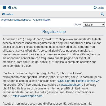
FAQ
Login
Indice
Argomenti senza risposta
Argomenti attivi
e
Lingua:
r
- Registrazione
c
a
Accedendo a “” (in seguito “noi”, “nostro”, “”, “http://www.superzeta.it”), l’utente
accetta di essere vincolato legalmente alle seguenti condizioni d’uso. Se non
accetti di essere limitato legalmente dalle condizioni d’uso seguenti non
utilizzare i servizi offerti da “”. Le condizioni d’uso possono cambiare in
qualunque momento, sarà nostra premura avvisarti di tali modifiche, benché
sia opportuno controllare con frequenza queste pagine per eventuali
modifiche, dato che l’uso dei servizi di “” implica la completa accettazione
delle condizioni d’uso.
“” utilizza il sistema phpBB (in seguito “loro”, “phpBB software”,
“www.phpbb.com”, “phpBB Limited”, “phpBB Teams”) che è un software per la
creazione di comunità web rilasciata sotto “
GNU General Public License v2
”
(in seguito “GPL”) liberamente scaricabile da
www.phpbb.com
. Il software
phpBB facilita le aree di discussione internet; phpBB Limited non è
responsabile dei contenuti e della gestione. Per ulteriori informazioni su
phpBB:
https://www.phpbb.com
.
Accetti di non inviare alcun tipo di offesa, oscenità, volgarità, calunnia,