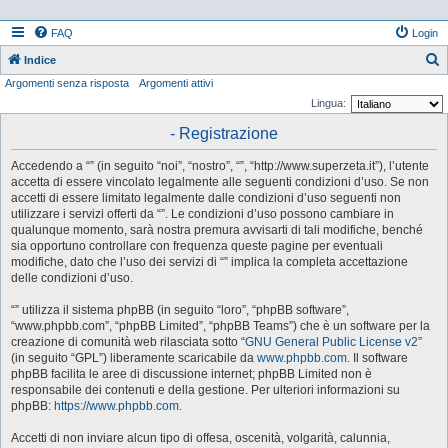
FAQ
Login
Indice
Argomenti senza risposta
Argomenti attivi
e
Lingua:
r
- Registrazione
c
a
Accedendo a “” (in seguito “noi”, “nostro”, “”, “http://www.superzeta.it”), l’utente
accetta di essere vincolato legalmente alle seguenti condizioni d’uso. Se non
accetti di essere limitato legalmente dalle condizioni d’uso seguenti non
utilizzare i servizi offerti da “”. Le condizioni d’uso possono cambiare in
qualunque momento, sarà nostra premura avvisarti di tali modifiche, benché
sia opportuno controllare con frequenza queste pagine per eventuali
modifiche, dato che l’uso dei servizi di “” implica la completa accettazione
delle condizioni d’uso.
“” utilizza il sistema phpBB (in seguito “loro”, “phpBB software”,
“www.phpbb.com”, “phpBB Limited”, “phpBB Teams”) che è un software per la
creazione di comunità web rilasciata sotto “
GNU General Public License v2
”
(in seguito “GPL”) liberamente scaricabile da
www.phpbb.com
. Il software
phpBB facilita le aree di discussione internet; phpBB Limited non è
responsabile dei contenuti e della gestione. Per ulteriori informazioni su
phpBB:
https://www.phpbb.com
.
Accetti di non inviare alcun tipo di offesa, oscenità, volgarità, calunnia,