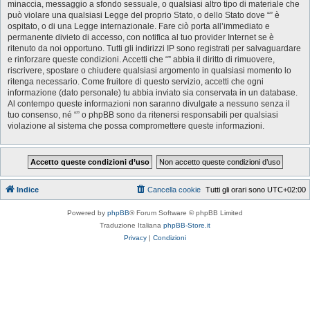
minaccia, messaggio a sfondo sessuale, o qualsiasi altro tipo di materiale che
può violare una qualsiasi Legge del proprio Stato, o dello Stato dove “” è
ospitato, o di una Legge internazionale. Fare ciò porta all’immediato e
permanente divieto di accesso, con notifica al tuo provider Internet se è
ritenuto da noi opportuno. Tutti gli indirizzi IP sono registrati per salvaguardare
e rinforzare queste condizioni. Accetti che “” abbia il diritto di rimuovere,
riscrivere, spostare o chiudere qualsiasi argomento in qualsiasi momento lo
ritenga necessario. Come fruitore di questo servizio, accetti che ogni
informazione (dato personale) tu abbia inviato sia conservata in un database.
Al contempo queste informazioni non saranno divulgate a nessuno senza il
tuo consenso, né “” o phpBB sono da ritenersi responsabili per qualsiasi
violazione al sistema che possa compromettere queste informazioni.
Indice
Cancella cookie
Tutti gli orari sono
UTC+02:00
Powered by
phpBB
® Forum Software © phpBB Limited
Traduzione Italiana
phpBB-Store.it
Privacy
|
Condizioni