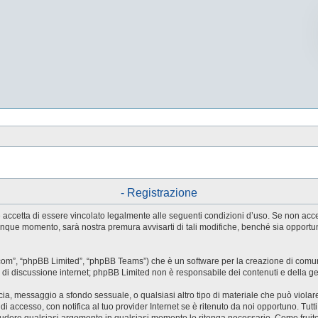
- Registrazione
tente accetta di essere vincolato legalmente alle seguenti condizioni d’uso. Se non ac
ualunque momento, sarà nostra premura avvisarti di tali modifiche, benché sia oppor
.com”, “phpBB Limited”, “phpBB Teams”) che è un software per la creazione di comuni
ree di discussione internet; phpBB Limited non è responsabile dei contenuti e della g
accia, messaggio a sfondo sessuale, o qualsiasi altro tipo di materiale che può violar
accesso, con notifica al tuo provider Internet se è ritenuto da noi opportuno. Tutti 
o chiudere qualsiasi argomento in qualsiasi momento lo ritenga necessario. Come fruit