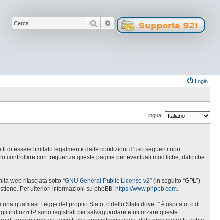
Cerca
Ricerca avanzata
Login
Lingua:
cetti di essere limitato legalmente dalle condizioni d’uso seguenti non
tuno controllare con frequenza queste pagine per eventuali modifiche, dato che
tà web rilasciata sotto “
GNU General Public License v2
” (in seguito “GPL”)
estione. Per ulteriori informazioni su phpBB:
https://www.phpbb.com
.
e una qualsiasi Legge del proprio Stato, o dello Stato dove “” è ospitato, o di
gli indirizzi IP sono registrati per salvaguardare e rinforzare queste
ore di questo servizio, accetti che ogni informazione (dato personale) tu abbia