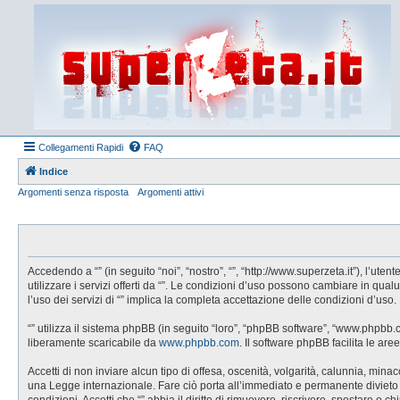
Collegamenti Rapidi
FAQ
Indice
Argomenti senza risposta
Argomenti attivi
Accedendo a “” (in seguito “noi”, “nostro”, “”, “http://www.superzeta.it”), l’u
utilizzare i servizi offerti da “”. Le condizioni d’uso possono cambiare in q
l’uso dei servizi di “” implica la completa accettazione delle condizioni d’uso.
“” utilizza il sistema phpBB (in seguito “loro”, “phpBB software”, “www.phpbb
liberamente scaricabile da
www.phpbb.com
. Il software phpBB facilita le a
Accetti di non inviare alcun tipo di offesa, oscenità, volgarità, calunnia, min
una Legge internazionale. Fare ciò porta all’immediato e permanente divieto di 
condizioni. Accetti che “” abbia il diritto di rimuovere, riscrivere, spostare 