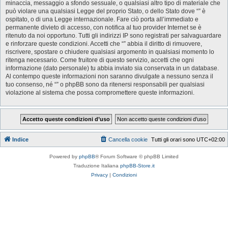
minaccia, messaggio a sfondo sessuale, o qualsiasi altro tipo di materiale che
può violare una qualsiasi Legge del proprio Stato, o dello Stato dove “” è
ospitato, o di una Legge internazionale. Fare ciò porta all’immediato e
permanente divieto di accesso, con notifica al tuo provider Internet se è
ritenuto da noi opportuno. Tutti gli indirizzi IP sono registrati per salvaguardare
e rinforzare queste condizioni. Accetti che “” abbia il diritto di rimuovere,
riscrivere, spostare o chiudere qualsiasi argomento in qualsiasi momento lo
ritenga necessario. Come fruitore di questo servizio, accetti che ogni
informazione (dato personale) tu abbia inviato sia conservata in un database.
Al contempo queste informazioni non saranno divulgate a nessuno senza il
tuo consenso, né “” o phpBB sono da ritenersi responsabili per qualsiasi
violazione al sistema che possa compromettere queste informazioni.
Indice
Cancella cookie
Tutti gli orari sono
UTC+02:00
Powered by
phpBB
® Forum Software © phpBB Limited
Traduzione Italiana
phpBB-Store.it
Privacy
|
Condizioni