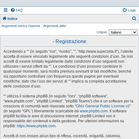
FAQ
Login
Indice
Argomenti senza risposta
Argomenti attivi
e
Lingua:
r
- Registrazione
c
a
Accedendo a “” (in seguito “noi”, “nostro”, “”, “http://www.superzeta.it”), l’utente
accetta di essere vincolato legalmente alle seguenti condizioni d’uso. Se non
accetti di essere limitato legalmente dalle condizioni d’uso seguenti non
utilizzare i servizi offerti da “”. Le condizioni d’uso possono cambiare in
qualunque momento, sarà nostra premura avvisarti di tali modifiche, benché
sia opportuno controllare con frequenza queste pagine per eventuali
modifiche, dato che l’uso dei servizi di “” implica la completa accettazione
delle condizioni d’uso.
“” utilizza il sistema phpBB (in seguito “loro”, “phpBB software”,
“www.phpbb.com”, “phpBB Limited”, “phpBB Teams”) che è un software per la
creazione di comunità web rilasciata sotto “
GNU General Public License v2
”
(in seguito “GPL”) liberamente scaricabile da
www.phpbb.com
. Il software
phpBB facilita le aree di discussione internet; phpBB Limited non è
responsabile dei contenuti e della gestione. Per ulteriori informazioni su
phpBB:
https://www.phpbb.com
.
Accetti di non inviare alcun tipo di offesa, oscenità, volgarità, calunnia,