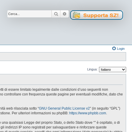
Cerca
Ricerca avanzata
Login
Lingua:
cetti di essere limitato legalmente dalle condizioni d’uso seguenti non
tuno controllare con frequenza queste pagine per eventuali modifiche, dato che
tà web rilasciata sotto “
GNU General Public License v2
” (in seguito “GPL”)
estione. Per ulteriori informazioni su phpBB:
https://www.phpbb.com
.
e una qualsiasi Legge del proprio Stato, o dello Stato dove “” è ospitato, o di
gli indirizzi IP sono registrati per salvaguardare e rinforzare queste
ore di questo servizio, accetti che ogni informazione (dato personale) tu abbia