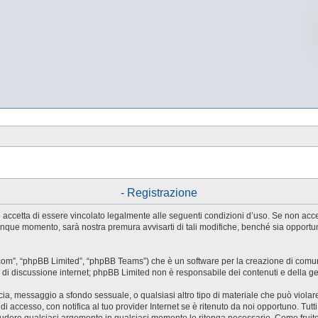
- Registrazione
tente accetta di essere vincolato legalmente alle seguenti condizioni d’uso. Se non ac
ualunque momento, sarà nostra premura avvisarti di tali modifiche, benché sia oppor
.com”, “phpBB Limited”, “phpBB Teams”) che è un software per la creazione di comuni
ree di discussione internet; phpBB Limited non è responsabile dei contenuti e della g
accia, messaggio a sfondo sessuale, o qualsiasi altro tipo di materiale che può violar
accesso, con notifica al tuo provider Internet se è ritenuto da noi opportuno. Tutti 
o chiudere qualsiasi argomento in qualsiasi momento lo ritenga necessario. Come fruit