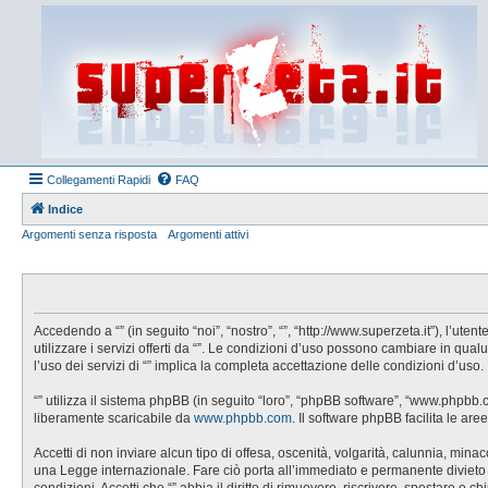
Collegamenti Rapidi
FAQ
Indice
Argomenti senza risposta
Argomenti attivi
Accedendo a “” (in seguito “noi”, “nostro”, “”, “http://www.superzeta.it”), l’u
utilizzare i servizi offerti da “”. Le condizioni d’uso possono cambiare in q
l’uso dei servizi di “” implica la completa accettazione delle condizioni d’uso.
“” utilizza il sistema phpBB (in seguito “loro”, “phpBB software”, “www.phpbb
liberamente scaricabile da
www.phpbb.com
. Il software phpBB facilita le a
Accetti di non inviare alcun tipo di offesa, oscenità, volgarità, calunnia, min
una Legge internazionale. Fare ciò porta all’immediato e permanente divieto di 
condizioni. Accetti che “” abbia il diritto di rimuovere, riscrivere, spostare 