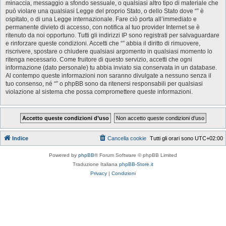
minaccia, messaggio a sfondo sessuale, o qualsiasi altro tipo di materiale che
può violare una qualsiasi Legge del proprio Stato, o dello Stato dove “” è
ospitato, o di una Legge internazionale. Fare ciò porta all’immediato e
permanente divieto di accesso, con notifica al tuo provider Internet se è
ritenuto da noi opportuno. Tutti gli indirizzi IP sono registrati per salvaguardare
e rinforzare queste condizioni. Accetti che “” abbia il diritto di rimuovere,
riscrivere, spostare o chiudere qualsiasi argomento in qualsiasi momento lo
ritenga necessario. Come fruitore di questo servizio, accetti che ogni
informazione (dato personale) tu abbia inviato sia conservata in un database.
Al contempo queste informazioni non saranno divulgate a nessuno senza il
tuo consenso, né “” o phpBB sono da ritenersi responsabili per qualsiasi
violazione al sistema che possa compromettere queste informazioni.
Indice
Cancella cookie
Tutti gli orari sono
UTC+02:00
Powered by
phpBB
® Forum Software © phpBB Limited
Traduzione Italiana
phpBB-Store.it
Privacy
|
Condizioni