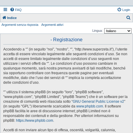
FAQ
Login
Indice
Argomenti senza risposta
Argomenti attivi
e
Lingua:
r
- Registrazione
c
a
Accedendo a “” (in seguito “noi”, “nostro”, “”, “http://www.superzeta.it”), l’utente
accetta di essere vincolato legalmente alle seguenti condizioni d’uso. Se non
accetti di essere limitato legalmente dalle condizioni d’uso seguenti non
utilizzare i servizi offerti da “”. Le condizioni d’uso possono cambiare in
qualunque momento, sarà nostra premura avvisarti di tali modifiche, benché
sia opportuno controllare con frequenza queste pagine per eventuali
modifiche, dato che l’uso dei servizi di “” implica la completa accettazione
delle condizioni d’uso.
“” utilizza il sistema phpBB (in seguito “loro”, “phpBB software”,
“www.phpbb.com”, “phpBB Limited”, “phpBB Teams”) che è un software per la
creazione di comunità web rilasciata sotto “
GNU General Public License v2
”
(in seguito “GPL”) liberamente scaricabile da
www.phpbb.com
. Il software
phpBB facilita le aree di discussione internet; phpBB Limited non è
responsabile dei contenuti e della gestione. Per ulteriori informazioni su
phpBB:
https://www.phpbb.com
.
Accetti di non inviare alcun tipo di offesa, oscenità, volgarità, calunnia,