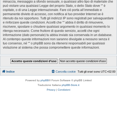
minaccia, messaggio a sfondo sessuale, o qualsiasi altro tipo di materiale che
può violare una qualsiasi Legge del proprio Stato, o dello Stato dove “” è
ospitato, o di una Legge internazionale. Fare ciò porta all’immediato e
permanente divieto di accesso, con notifica al tuo provider Internet se è
ritenuto da noi opportuno. Tutti gli indirizzi IP sono registrati per salvaguardare
e rinforzare queste condizioni. Accetti che “” abbia il diritto di rimuovere,
riscrivere, spostare o chiudere qualsiasi argomento in qualsiasi momento lo
ritenga necessario. Come fruitore di questo servizio, accetti che ogni
informazione (dato personale) tu abbia inviato sia conservata in un database.
Al contempo queste informazioni non saranno divulgate a nessuno senza il
tuo consenso, né “” o phpBB sono da ritenersi responsabili per qualsiasi
violazione al sistema che possa compromettere queste informazioni.
Indice
Cancella cookie
Tutti gli orari sono
UTC+02:00
Powered by
phpBB
® Forum Software © phpBB Limited
Traduzione Italiana
phpBB-Store.it
Privacy
|
Condizioni