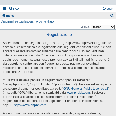
FAQ
Login
Indice
Argomenti senza risposta
Argomenti attivi
e
Lingua:
r
- Registrazione
c
a
Accedendo a “” (in seguito “noi”, “nostro”, “”, “http://www.superzeta.it”), l’utente
accetta di essere vincolato legalmente alle seguenti condizioni d’uso. Se non
accetti di essere limitato legalmente dalle condizioni d’uso seguenti non
utilizzare i servizi offerti da “”. Le condizioni d’uso possono cambiare in
qualunque momento, sarà nostra premura avvisarti di tali modifiche, benché
sia opportuno controllare con frequenza queste pagine per eventuali
modifiche, dato che l’uso dei servizi di “” implica la completa accettazione
delle condizioni d’uso.
“” utilizza il sistema phpBB (in seguito “loro”, “phpBB software”,
“www.phpbb.com”, “phpBB Limited”, “phpBB Teams”) che è un software per la
creazione di comunità web rilasciata sotto “
GNU General Public License v2
”
(in seguito “GPL”) liberamente scaricabile da
www.phpbb.com
. Il software
phpBB facilita le aree di discussione internet; phpBB Limited non è
responsabile dei contenuti e della gestione. Per ulteriori informazioni su
phpBB:
https://www.phpbb.com
.
Accetti di non inviare alcun tipo di offesa, oscenità, volgarità, calunnia,