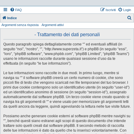
FAQ
Iscriviti
Login
Indice
Argomenti senza risposta
Argomenti attivi
e
r
- Trattamento dei dati personali
c
Questo paragrafo spiega dettagliatamente come “” ed eventuali affiliati (in
a
seguito “noi”, “nostro”, “”, “http://www.superzeta.it”) e phpBB (in seguito “essi”,
“loro”, “phpBB software”, “www.phpbb.com”, “phpBB Limited”, “phpBB Teams”)
usano le informazioni raccolte durante qualsiasi sessione d’uso da te
effettuata (in seguito “le tue informazioni”).
Le tue informazioni sono raccolte in due modi. In primo luogo, mentre si
naviga su “” il software phpBB creerà un certo numero di cookie, che sono
piccoli file di testo che vengono scaricati nei file temporanei del tuo browser. I
primi due cookie contengono solo un identificativo utente (in seguito “user-id”)
ed un identificativo anonimo di sessione (in seguito “session-id”), assegnato
automaticamente dal software phpBB. Un terzo cookie viene creato quando si
naviga tra gli argomenti di “” e viene usato per memorizzare gli argomenti letti
da quelli ancora da leggere, quindi agevolando la lettura nelle tue visite future.
Possiamo anche generare cookie esterni al software phpBB mentre navighi su
“”, benché questi siano estranei agli scopi di questo documento che intende
trattare solo quelli creati dal software phpBB. Il secondo metodo di raccolta
delle tue informazioni è dato da quello che tu inserisci volontariamente. Con