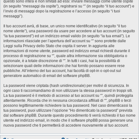
questo sono intesi e non limitati ad essi: inviare messaggi come utente ospite
(in seguito “messaggi da ospite”), registrarsi su “” (in seguito “il tuo account”) e
l’invio di messaggi dopo la registrazione e l’accesso (in seguito “i tuoi
messaggi”).
Il tuo account avrà, di base, un unico nome identificativo (in seguito “il tuo
nome utente”), una password da usare per accedere al tuo account (in seguito
“la tua password”) ed un indirizzo email valido (in seguito “la tua email”). Le
informazioni rilasciate per l’apertura dell’account su “” sono protette dalle
Leggi sulla Privacy dello Stato che ospita il server. In aggiunta alle
informazioni di nome utente, password ed indirizzo email richiesti durante il
processo di registrazione su “”, quale altra informazione sia obbligatoria o
opzionale, è a totale discrezione di “”. In tutti i casi, hai la possibilità di
selezionare quali delle informazioni che hai fornito possano essere rese
pubbliche. All’interno del tuo account, hai facoltà di opt-in o opt-out sul
generatore automatico di email del software phpBB.
La password viene criptata (hash unidirezionale) per motivi di sicurezza. In
ogni caso ti raccomandiamo di non utilizzare la stessa password in troppi siti.
La tua password è il metodo di accesso al tuo account su “”, quindi proteggila
attentamente. Ricorda che in nessuna circostanza affiliati di “”, phpBB o terzi
possono legittimamente richiedere la tua password. Nel caso dimenticassi la
tua password, puoi utilizzare l’opzione “Ho dimenticato la password” prevista
dal software phpBB. Durante questo procedimento ti verrà richiesto il tuo nome
utente ed indirizzo email, in modo che il software phpBB possa generare una
nuova password che ti permetterà di accedere nuovamente al tuo account.