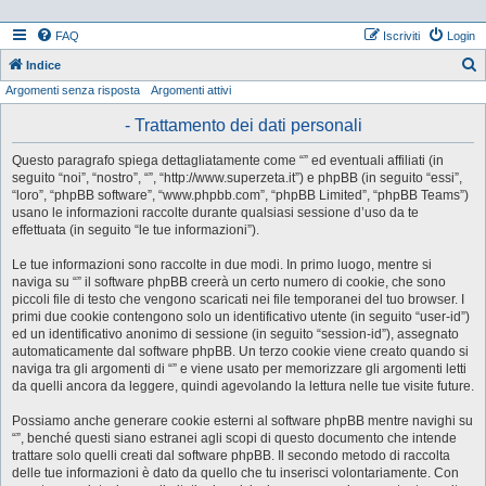
FAQ
Iscriviti
Login
Indice
Argomenti senza risposta
Argomenti attivi
e
r
- Trattamento dei dati personali
c
Questo paragrafo spiega dettagliatamente come “” ed eventuali affiliati (in
a
seguito “noi”, “nostro”, “”, “http://www.superzeta.it”) e phpBB (in seguito “essi”,
“loro”, “phpBB software”, “www.phpbb.com”, “phpBB Limited”, “phpBB Teams”)
usano le informazioni raccolte durante qualsiasi sessione d’uso da te
effettuata (in seguito “le tue informazioni”).
Le tue informazioni sono raccolte in due modi. In primo luogo, mentre si
naviga su “” il software phpBB creerà un certo numero di cookie, che sono
piccoli file di testo che vengono scaricati nei file temporanei del tuo browser. I
primi due cookie contengono solo un identificativo utente (in seguito “user-id”)
ed un identificativo anonimo di sessione (in seguito “session-id”), assegnato
automaticamente dal software phpBB. Un terzo cookie viene creato quando si
naviga tra gli argomenti di “” e viene usato per memorizzare gli argomenti letti
da quelli ancora da leggere, quindi agevolando la lettura nelle tue visite future.
Possiamo anche generare cookie esterni al software phpBB mentre navighi su
“”, benché questi siano estranei agli scopi di questo documento che intende
trattare solo quelli creati dal software phpBB. Il secondo metodo di raccolta
delle tue informazioni è dato da quello che tu inserisci volontariamente. Con