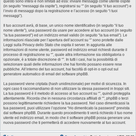
questo sono intesi e non limitati ad essi: inviare messaggi come utente ospite
(in seguito “messaggi da ospite”), registrarsi su “” (in seguito “il tuo account”) e
l’invio di messaggi dopo la registrazione e l’accesso (in seguito “i tuoi
messaggi”).
Il tuo account avrà, di base, un unico nome identificativo (in seguito “il tuo
nome utente”), una password da usare per accedere al tuo account (in seguito
“la tua password”) ed un indirizzo email valido (in seguito “la tua email”). Le
informazioni rilasciate per l’apertura dell’account su “” sono protette dalle
Leggi sulla Privacy dello Stato che ospita il server. In aggiunta alle
informazioni di nome utente, password ed indirizzo email richiesti durante il
processo di registrazione su “”, quale altra informazione sia obbligatoria o
opzionale, è a totale discrezione di “”. In tutti i casi, hai la possibilità di
selezionare quali delle informazioni che hai fornito possano essere rese
pubbliche. All’interno del tuo account, hai facoltà di opt-in o opt-out sul
generatore automatico di email del software phpBB.
La password viene criptata (hash unidirezionale) per motivi di sicurezza. In
ogni caso ti raccomandiamo di non utilizzare la stessa password in troppi siti.
La tua password è il metodo di accesso al tuo account su “”, quindi proteggila
attentamente. Ricorda che in nessuna circostanza affiliati di “”, phpBB o terzi
possono legittimamente richiedere la tua password. Nel caso dimenticassi la
tua password, puoi utilizzare l’opzione “Ho dimenticato la password” prevista
dal software phpBB. Durante questo procedimento ti verrà richiesto il tuo nome
utente ed indirizzo email, in modo che il software phpBB possa generare una
nuova password che ti permetterà di accedere nuovamente al tuo account.