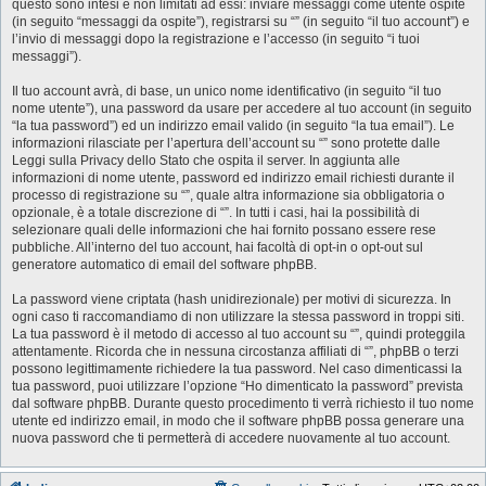
questo sono intesi e non limitati ad essi: inviare messaggi come utente ospite
(in seguito “messaggi da ospite”), registrarsi su “” (in seguito “il tuo account”) e
l’invio di messaggi dopo la registrazione e l’accesso (in seguito “i tuoi
messaggi”).
Il tuo account avrà, di base, un unico nome identificativo (in seguito “il tuo
nome utente”), una password da usare per accedere al tuo account (in seguito
“la tua password”) ed un indirizzo email valido (in seguito “la tua email”). Le
informazioni rilasciate per l’apertura dell’account su “” sono protette dalle
Leggi sulla Privacy dello Stato che ospita il server. In aggiunta alle
informazioni di nome utente, password ed indirizzo email richiesti durante il
processo di registrazione su “”, quale altra informazione sia obbligatoria o
opzionale, è a totale discrezione di “”. In tutti i casi, hai la possibilità di
selezionare quali delle informazioni che hai fornito possano essere rese
pubbliche. All’interno del tuo account, hai facoltà di opt-in o opt-out sul
generatore automatico di email del software phpBB.
La password viene criptata (hash unidirezionale) per motivi di sicurezza. In
ogni caso ti raccomandiamo di non utilizzare la stessa password in troppi siti.
La tua password è il metodo di accesso al tuo account su “”, quindi proteggila
attentamente. Ricorda che in nessuna circostanza affiliati di “”, phpBB o terzi
possono legittimamente richiedere la tua password. Nel caso dimenticassi la
tua password, puoi utilizzare l’opzione “Ho dimenticato la password” prevista
dal software phpBB. Durante questo procedimento ti verrà richiesto il tuo nome
utente ed indirizzo email, in modo che il software phpBB possa generare una
nuova password che ti permetterà di accedere nuovamente al tuo account.