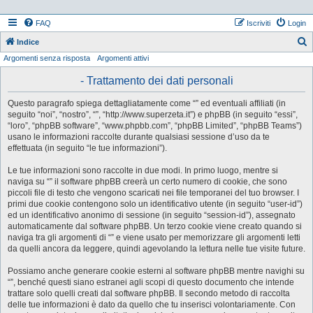
FAQ
Iscriviti
Login
Indice
Argomenti senza risposta
Argomenti attivi
e
r
- Trattamento dei dati personali
c
Questo paragrafo spiega dettagliatamente come “” ed eventuali affiliati (in
a
seguito “noi”, “nostro”, “”, “http://www.superzeta.it”) e phpBB (in seguito “essi”,
“loro”, “phpBB software”, “www.phpbb.com”, “phpBB Limited”, “phpBB Teams”)
usano le informazioni raccolte durante qualsiasi sessione d’uso da te
effettuata (in seguito “le tue informazioni”).
Le tue informazioni sono raccolte in due modi. In primo luogo, mentre si
naviga su “” il software phpBB creerà un certo numero di cookie, che sono
piccoli file di testo che vengono scaricati nei file temporanei del tuo browser. I
primi due cookie contengono solo un identificativo utente (in seguito “user-id”)
ed un identificativo anonimo di sessione (in seguito “session-id”), assegnato
automaticamente dal software phpBB. Un terzo cookie viene creato quando si
naviga tra gli argomenti di “” e viene usato per memorizzare gli argomenti letti
da quelli ancora da leggere, quindi agevolando la lettura nelle tue visite future.
Possiamo anche generare cookie esterni al software phpBB mentre navighi su
“”, benché questi siano estranei agli scopi di questo documento che intende
trattare solo quelli creati dal software phpBB. Il secondo metodo di raccolta
delle tue informazioni è dato da quello che tu inserisci volontariamente. Con