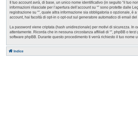
Il tuo account avrà, di base, un unico nome identificativo (in seguito “il tuo 
informazioni rilasciate per l’apertura dell’account su “” sono protette dalle Le
registrazione su “”, quale altra informazione sia obbligatoria o opzionale, è a t
account, hai facoltà di opt-in o opt-out sul generatore automatico di email de
La password viene criptata (hash unidirezionale) per motivi di sicurezza. In o
attentamente. Ricorda che in nessuna circostanza affiliati di “”, phpBB o ter
software phpBB. Durante questo procedimento ti verrà richiesto il tuo nome 
Indice