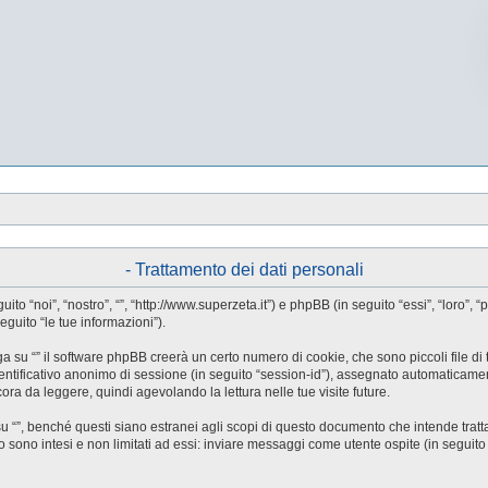
- Trattamento dei dati personali
guito “noi”, “nostro”, “”, “http://www.superzeta.it”) e phpBB (in seguito “essi”, “l
eguito “le tue informazioni”).
a su “” il software phpBB creerà un certo numero di cookie, che sono piccoli file di 
identificativo anonimo di sessione (in seguito “session-id”), assegnato automaticam
ora da leggere, quindi agevolando la lettura nelle tue visite future.
”, benché questi siano estranei agli scopi di questo documento che intende trattar
ono intesi e non limitati ad essi: inviare messaggi come utente ospite (in seguito “me