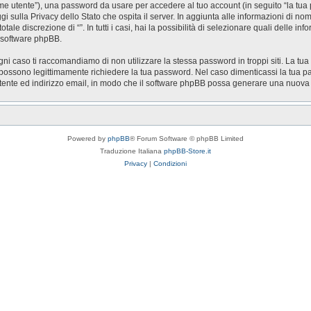
nome utente”), una password da usare per accedere al tuo account (in seguito “la tua 
ggi sulla Privacy dello Stato che ospita il server. In aggiunta alle informazioni di n
otale discrezione di “”. In tutti i casi, hai la possibilità di selezionare quali delle 
l software phpBB.
gni caso ti raccomandiamo di non utilizzare la stessa password in troppi siti. La tua
zi possono legittimamente richiedere la tua password. Nel caso dimenticassi la tua p
utente ed indirizzo email, in modo che il software phpBB possa generare una nuov
Powered by
phpBB
® Forum Software © phpBB Limited
Traduzione Italiana
phpBB-Store.it
Privacy
|
Condizioni