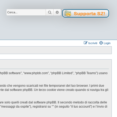
Cerca
Ricerca avanzata
Iscriviti
Login
oro”, “phpBB software”, “www.phpbb.com”, “phpBB Limited”, “phpBB Teams”) usano
testo che vengono scaricati nei file temporanei del tuo browser. I primi due
ente dal software phpBB. Un terzo cookie viene creato quando si naviga tra gli
e solo quelli creati dal software phpBB. Il secondo metodo di raccolta delle
ssaggi da ospite”), registrarsi su “” (in seguito “il tuo account”) e l’invio di