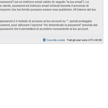
password”) ed un indirizzo email valido (in seguito “la tua email”). Le
ome utente, password ed indirizzo email richiesti durante il processo di
informazioni che hai fornito possano essere rese pubbliche. All’interno del tuo
 password è il metodo di accesso al tuo account su “”, quindi proteggila
assword, puoi utilizzare l’opzione “Ho dimenticato la password” prevista dal
a password che ti permetterà di accedere nuovamente al tuo account.
Cancella cookie
Tutti gli orari sono
UTC+02:00