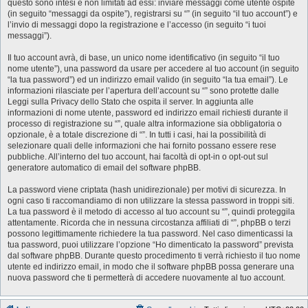
questo sono intesi e non limitati ad essi: inviare messaggi come utente ospite
(in seguito “messaggi da ospite”), registrarsi su “” (in seguito “il tuo account”) e
l’invio di messaggi dopo la registrazione e l’accesso (in seguito “i tuoi
messaggi”).
Il tuo account avrà, di base, un unico nome identificativo (in seguito “il tuo
nome utente”), una password da usare per accedere al tuo account (in seguito
“la tua password”) ed un indirizzo email valido (in seguito “la tua email”). Le
informazioni rilasciate per l’apertura dell’account su “” sono protette dalle
Leggi sulla Privacy dello Stato che ospita il server. In aggiunta alle
informazioni di nome utente, password ed indirizzo email richiesti durante il
processo di registrazione su “”, quale altra informazione sia obbligatoria o
opzionale, è a totale discrezione di “”. In tutti i casi, hai la possibilità di
selezionare quali delle informazioni che hai fornito possano essere rese
pubbliche. All’interno del tuo account, hai facoltà di opt-in o opt-out sul
generatore automatico di email del software phpBB.
La password viene criptata (hash unidirezionale) per motivi di sicurezza. In
ogni caso ti raccomandiamo di non utilizzare la stessa password in troppi siti.
La tua password è il metodo di accesso al tuo account su “”, quindi proteggila
attentamente. Ricorda che in nessuna circostanza affiliati di “”, phpBB o terzi
possono legittimamente richiedere la tua password. Nel caso dimenticassi la
tua password, puoi utilizzare l’opzione “Ho dimenticato la password” prevista
dal software phpBB. Durante questo procedimento ti verrà richiesto il tuo nome
utente ed indirizzo email, in modo che il software phpBB possa generare una
nuova password che ti permetterà di accedere nuovamente al tuo account.