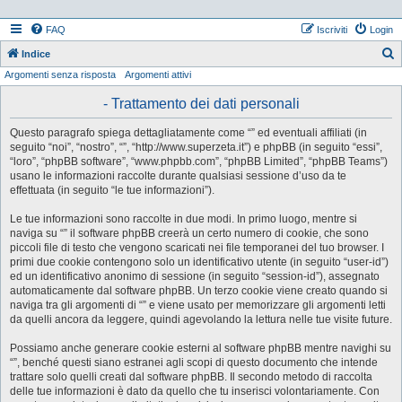
FAQ
Iscriviti
Login
Indice
Argomenti senza risposta
Argomenti attivi
e
r
- Trattamento dei dati personali
c
Questo paragrafo spiega dettagliatamente come “” ed eventuali affiliati (in
a
seguito “noi”, “nostro”, “”, “http://www.superzeta.it”) e phpBB (in seguito “essi”,
“loro”, “phpBB software”, “www.phpbb.com”, “phpBB Limited”, “phpBB Teams”)
usano le informazioni raccolte durante qualsiasi sessione d’uso da te
effettuata (in seguito “le tue informazioni”).
Le tue informazioni sono raccolte in due modi. In primo luogo, mentre si
naviga su “” il software phpBB creerà un certo numero di cookie, che sono
piccoli file di testo che vengono scaricati nei file temporanei del tuo browser. I
primi due cookie contengono solo un identificativo utente (in seguito “user-id”)
ed un identificativo anonimo di sessione (in seguito “session-id”), assegnato
automaticamente dal software phpBB. Un terzo cookie viene creato quando si
naviga tra gli argomenti di “” e viene usato per memorizzare gli argomenti letti
da quelli ancora da leggere, quindi agevolando la lettura nelle tue visite future.
Possiamo anche generare cookie esterni al software phpBB mentre navighi su
“”, benché questi siano estranei agli scopi di questo documento che intende
trattare solo quelli creati dal software phpBB. Il secondo metodo di raccolta
delle tue informazioni è dato da quello che tu inserisci volontariamente. Con