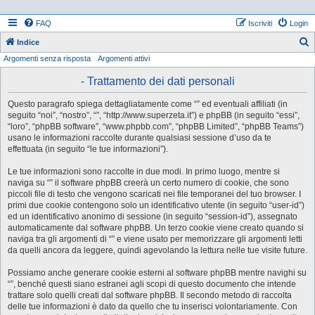
FAQ
Iscriviti
Login
Indice
Argomenti senza risposta
Argomenti attivi
e
r
- Trattamento dei dati personali
c
Questo paragrafo spiega dettagliatamente come “” ed eventuali affiliati (in
a
seguito “noi”, “nostro”, “”, “http://www.superzeta.it”) e phpBB (in seguito “essi”,
“loro”, “phpBB software”, “www.phpbb.com”, “phpBB Limited”, “phpBB Teams”)
usano le informazioni raccolte durante qualsiasi sessione d’uso da te
effettuata (in seguito “le tue informazioni”).
Le tue informazioni sono raccolte in due modi. In primo luogo, mentre si
naviga su “” il software phpBB creerà un certo numero di cookie, che sono
piccoli file di testo che vengono scaricati nei file temporanei del tuo browser. I
primi due cookie contengono solo un identificativo utente (in seguito “user-id”)
ed un identificativo anonimo di sessione (in seguito “session-id”), assegnato
automaticamente dal software phpBB. Un terzo cookie viene creato quando si
naviga tra gli argomenti di “” e viene usato per memorizzare gli argomenti letti
da quelli ancora da leggere, quindi agevolando la lettura nelle tue visite future.
Possiamo anche generare cookie esterni al software phpBB mentre navighi su
“”, benché questi siano estranei agli scopi di questo documento che intende
trattare solo quelli creati dal software phpBB. Il secondo metodo di raccolta
delle tue informazioni è dato da quello che tu inserisci volontariamente. Con