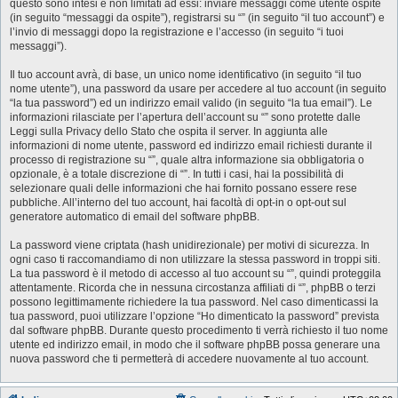
questo sono intesi e non limitati ad essi: inviare messaggi come utente ospite
(in seguito “messaggi da ospite”), registrarsi su “” (in seguito “il tuo account”) e
l’invio di messaggi dopo la registrazione e l’accesso (in seguito “i tuoi
messaggi”).
Il tuo account avrà, di base, un unico nome identificativo (in seguito “il tuo
nome utente”), una password da usare per accedere al tuo account (in seguito
“la tua password”) ed un indirizzo email valido (in seguito “la tua email”). Le
informazioni rilasciate per l’apertura dell’account su “” sono protette dalle
Leggi sulla Privacy dello Stato che ospita il server. In aggiunta alle
informazioni di nome utente, password ed indirizzo email richiesti durante il
processo di registrazione su “”, quale altra informazione sia obbligatoria o
opzionale, è a totale discrezione di “”. In tutti i casi, hai la possibilità di
selezionare quali delle informazioni che hai fornito possano essere rese
pubbliche. All’interno del tuo account, hai facoltà di opt-in o opt-out sul
generatore automatico di email del software phpBB.
La password viene criptata (hash unidirezionale) per motivi di sicurezza. In
ogni caso ti raccomandiamo di non utilizzare la stessa password in troppi siti.
La tua password è il metodo di accesso al tuo account su “”, quindi proteggila
attentamente. Ricorda che in nessuna circostanza affiliati di “”, phpBB o terzi
possono legittimamente richiedere la tua password. Nel caso dimenticassi la
tua password, puoi utilizzare l’opzione “Ho dimenticato la password” prevista
dal software phpBB. Durante questo procedimento ti verrà richiesto il tuo nome
utente ed indirizzo email, in modo che il software phpBB possa generare una
nuova password che ti permetterà di accedere nuovamente al tuo account.