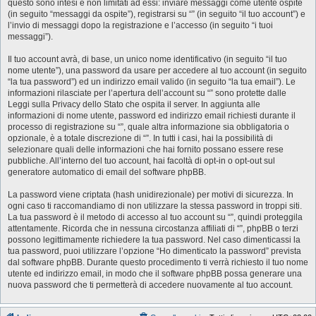
questo sono intesi e non limitati ad essi: inviare messaggi come utente ospite
(in seguito “messaggi da ospite”), registrarsi su “” (in seguito “il tuo account”) e
l’invio di messaggi dopo la registrazione e l’accesso (in seguito “i tuoi
messaggi”).
Il tuo account avrà, di base, un unico nome identificativo (in seguito “il tuo
nome utente”), una password da usare per accedere al tuo account (in seguito
“la tua password”) ed un indirizzo email valido (in seguito “la tua email”). Le
informazioni rilasciate per l’apertura dell’account su “” sono protette dalle
Leggi sulla Privacy dello Stato che ospita il server. In aggiunta alle
informazioni di nome utente, password ed indirizzo email richiesti durante il
processo di registrazione su “”, quale altra informazione sia obbligatoria o
opzionale, è a totale discrezione di “”. In tutti i casi, hai la possibilità di
selezionare quali delle informazioni che hai fornito possano essere rese
pubbliche. All’interno del tuo account, hai facoltà di opt-in o opt-out sul
generatore automatico di email del software phpBB.
La password viene criptata (hash unidirezionale) per motivi di sicurezza. In
ogni caso ti raccomandiamo di non utilizzare la stessa password in troppi siti.
La tua password è il metodo di accesso al tuo account su “”, quindi proteggila
attentamente. Ricorda che in nessuna circostanza affiliati di “”, phpBB o terzi
possono legittimamente richiedere la tua password. Nel caso dimenticassi la
tua password, puoi utilizzare l’opzione “Ho dimenticato la password” prevista
dal software phpBB. Durante questo procedimento ti verrà richiesto il tuo nome
utente ed indirizzo email, in modo che il software phpBB possa generare una
nuova password che ti permetterà di accedere nuovamente al tuo account.