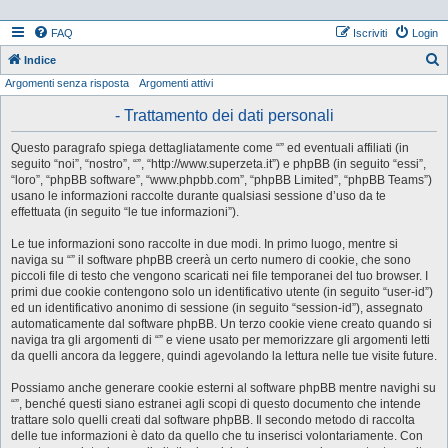
FAQ
Iscriviti
Login
Indice
Argomenti senza risposta
Argomenti attivi
e
r
- Trattamento dei dati personali
c
Questo paragrafo spiega dettagliatamente come “” ed eventuali affiliati (in
a
seguito “noi”, “nostro”, “”, “http://www.superzeta.it”) e phpBB (in seguito “essi”,
“loro”, “phpBB software”, “www.phpbb.com”, “phpBB Limited”, “phpBB Teams”)
usano le informazioni raccolte durante qualsiasi sessione d’uso da te
effettuata (in seguito “le tue informazioni”).
Le tue informazioni sono raccolte in due modi. In primo luogo, mentre si
naviga su “” il software phpBB creerà un certo numero di cookie, che sono
piccoli file di testo che vengono scaricati nei file temporanei del tuo browser. I
primi due cookie contengono solo un identificativo utente (in seguito “user-id”)
ed un identificativo anonimo di sessione (in seguito “session-id”), assegnato
automaticamente dal software phpBB. Un terzo cookie viene creato quando si
naviga tra gli argomenti di “” e viene usato per memorizzare gli argomenti letti
da quelli ancora da leggere, quindi agevolando la lettura nelle tue visite future.
Possiamo anche generare cookie esterni al software phpBB mentre navighi su
“”, benché questi siano estranei agli scopi di questo documento che intende
trattare solo quelli creati dal software phpBB. Il secondo metodo di raccolta
delle tue informazioni è dato da quello che tu inserisci volontariamente. Con