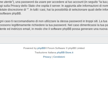
nome utente”), una password da usare per accedere al tuo account (in seguito “la tua 
ggi sulla Privacy dello Stato che ospita il server. In aggiunta alle informazioni di n
otale discrezione di “”. In tutti i casi, hai la possibilità di selezionare quali delle 
l software phpBB.
gni caso ti raccomandiamo di non utilizzare la stessa password in troppi siti. La tua
zi possono legittimamente richiedere la tua password. Nel caso dimenticassi la tua p
utente ed indirizzo email, in modo che il software phpBB possa generare una nuov
Powered by
phpBB
® Forum Software © phpBB Limited
Traduzione Italiana
phpBB-Store.it
Privacy
|
Condizioni