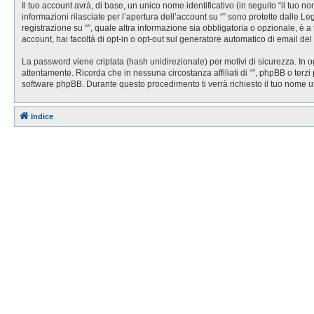
Il tuo account avrà, di base, un unico nome identificativo (in seguito “il tuo 
informazioni rilasciate per l’apertura dell’account su “” sono protette dalle Le
registrazione su “”, quale altra informazione sia obbligatoria o opzionale, è a t
account, hai facoltà di opt-in o opt-out sul generatore automatico di email de
La password viene criptata (hash unidirezionale) per motivi di sicurezza. In o
attentamente. Ricorda che in nessuna circostanza affiliati di “”, phpBB o ter
software phpBB. Durante questo procedimento ti verrà richiesto il tuo nome 
Indice