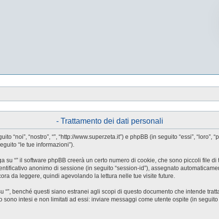
- Trattamento dei dati personali
guito “noi”, “nostro”, “”, “http://www.superzeta.it”) e phpBB (in seguito “essi”, “l
eguito “le tue informazioni”).
a su “” il software phpBB creerà un certo numero di cookie, che sono piccoli file di 
identificativo anonimo di sessione (in seguito “session-id”), assegnato automaticam
ora da leggere, quindi agevolando la lettura nelle tue visite future.
”, benché questi siano estranei agli scopi di questo documento che intende trattar
ono intesi e non limitati ad essi: inviare messaggi come utente ospite (in seguito “me