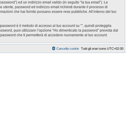
password”) ed un indirizzo email valido (in seguito “la tua email”). Le
ome utente, password ed indirizzo email richiesti durante il processo di
informazioni che hai fornito possano essere rese pubbliche. All’interno del tuo
 password è il metodo di accesso al tuo account su “”, quindi proteggila
assword, puoi utilizzare l’opzione “Ho dimenticato la password” prevista dal
a password che ti permetterà di accedere nuovamente al tuo account.
Cancella cookie
Tutti gli orari sono
UTC+02:00