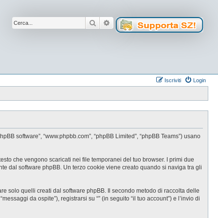
Cerca
Ricerca avanzata
Iscriviti
Login
oro”, “phpBB software”, “www.phpbb.com”, “phpBB Limited”, “phpBB Teams”) usano
testo che vengono scaricati nei file temporanei del tuo browser. I primi due
ente dal software phpBB. Un terzo cookie viene creato quando si naviga tra gli
e solo quelli creati dal software phpBB. Il secondo metodo di raccolta delle
ssaggi da ospite”), registrarsi su “” (in seguito “il tuo account”) e l’invio di