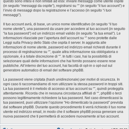
questo sono intesi e non limitati ad essi: inviare messaggi come utente ospite
(in seguito “messaggi da ospite”), registrarsi su “” (in seguito “il tuo account”) e
l’invio di messaggi dopo la registrazione e l’accesso (in seguito “i tuoi
messaggi”).
Il tuo account avrà, di base, un unico nome identificativo (in seguito “il tuo
nome utente”), una password da usare per accedere al tuo account (in seguito
“la tua password”) ed un indirizzo email valido (in seguito “la tua email”). Le
informazioni rilasciate per l’apertura dell’account su “” sono protette dalle
Leggi sulla Privacy dello Stato che ospita il server. In aggiunta alle
informazioni di nome utente, password ed indirizzo email richiesti durante il
processo di registrazione su “”, quale altra informazione sia obbligatoria o
opzionale, è a totale discrezione di “”. In tutti i casi, hai la possibilità di
selezionare quali delle informazioni che hai fornito possano essere rese
pubbliche. All’interno del tuo account, hai facoltà di opt-in o opt-out sul
generatore automatico di email del software phpBB.
La password viene criptata (hash unidirezionale) per motivi di sicurezza. In
ogni caso ti raccomandiamo di non utilizzare la stessa password in troppi siti.
La tua password è il metodo di accesso al tuo account su “”, quindi proteggila
attentamente. Ricorda che in nessuna circostanza affiliati di “”, phpBB o terzi
possono legittimamente richiedere la tua password. Nel caso dimenticassi la
tua password, puoi utilizzare l’opzione “Ho dimenticato la password” prevista
dal software phpBB. Durante questo procedimento ti verrà richiesto il tuo nome
utente ed indirizzo email, in modo che il software phpBB possa generare una
nuova password che ti permetterà di accedere nuovamente al tuo account.