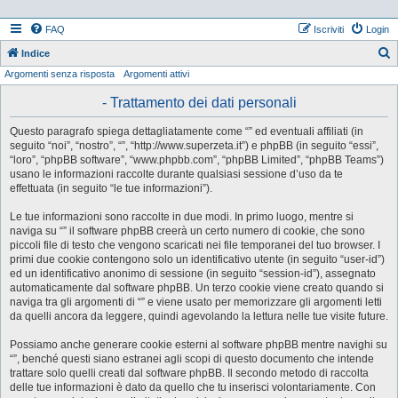
FAQ
Iscriviti
Login
Indice
Argomenti senza risposta
Argomenti attivi
e
r
- Trattamento dei dati personali
c
Questo paragrafo spiega dettagliatamente come “” ed eventuali affiliati (in
a
seguito “noi”, “nostro”, “”, “http://www.superzeta.it”) e phpBB (in seguito “essi”,
“loro”, “phpBB software”, “www.phpbb.com”, “phpBB Limited”, “phpBB Teams”)
usano le informazioni raccolte durante qualsiasi sessione d’uso da te
effettuata (in seguito “le tue informazioni”).
Le tue informazioni sono raccolte in due modi. In primo luogo, mentre si
naviga su “” il software phpBB creerà un certo numero di cookie, che sono
piccoli file di testo che vengono scaricati nei file temporanei del tuo browser. I
primi due cookie contengono solo un identificativo utente (in seguito “user-id”)
ed un identificativo anonimo di sessione (in seguito “session-id”), assegnato
automaticamente dal software phpBB. Un terzo cookie viene creato quando si
naviga tra gli argomenti di “” e viene usato per memorizzare gli argomenti letti
da quelli ancora da leggere, quindi agevolando la lettura nelle tue visite future.
Possiamo anche generare cookie esterni al software phpBB mentre navighi su
“”, benché questi siano estranei agli scopi di questo documento che intende
trattare solo quelli creati dal software phpBB. Il secondo metodo di raccolta
delle tue informazioni è dato da quello che tu inserisci volontariamente. Con