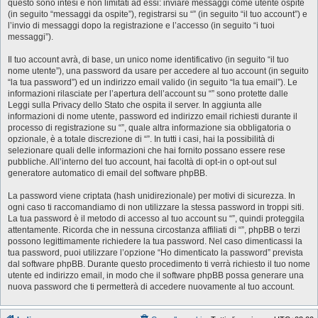
questo sono intesi e non limitati ad essi: inviare messaggi come utente ospite
(in seguito “messaggi da ospite”), registrarsi su “” (in seguito “il tuo account”) e
l’invio di messaggi dopo la registrazione e l’accesso (in seguito “i tuoi
messaggi”).
Il tuo account avrà, di base, un unico nome identificativo (in seguito “il tuo
nome utente”), una password da usare per accedere al tuo account (in seguito
“la tua password”) ed un indirizzo email valido (in seguito “la tua email”). Le
informazioni rilasciate per l’apertura dell’account su “” sono protette dalle
Leggi sulla Privacy dello Stato che ospita il server. In aggiunta alle
informazioni di nome utente, password ed indirizzo email richiesti durante il
processo di registrazione su “”, quale altra informazione sia obbligatoria o
opzionale, è a totale discrezione di “”. In tutti i casi, hai la possibilità di
selezionare quali delle informazioni che hai fornito possano essere rese
pubbliche. All’interno del tuo account, hai facoltà di opt-in o opt-out sul
generatore automatico di email del software phpBB.
La password viene criptata (hash unidirezionale) per motivi di sicurezza. In
ogni caso ti raccomandiamo di non utilizzare la stessa password in troppi siti.
La tua password è il metodo di accesso al tuo account su “”, quindi proteggila
attentamente. Ricorda che in nessuna circostanza affiliati di “”, phpBB o terzi
possono legittimamente richiedere la tua password. Nel caso dimenticassi la
tua password, puoi utilizzare l’opzione “Ho dimenticato la password” prevista
dal software phpBB. Durante questo procedimento ti verrà richiesto il tuo nome
utente ed indirizzo email, in modo che il software phpBB possa generare una
nuova password che ti permetterà di accedere nuovamente al tuo account.