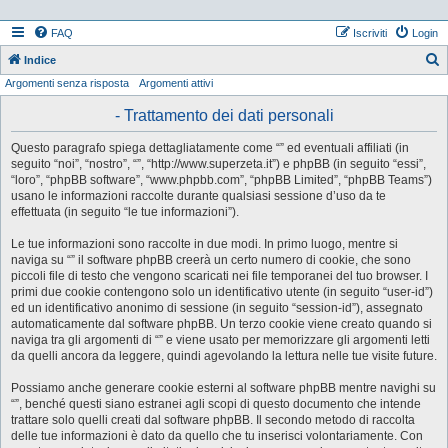
FAQ
Iscriviti
Login
Indice
Argomenti senza risposta
Argomenti attivi
e
r
- Trattamento dei dati personali
c
Questo paragrafo spiega dettagliatamente come “” ed eventuali affiliati (in
a
seguito “noi”, “nostro”, “”, “http://www.superzeta.it”) e phpBB (in seguito “essi”,
“loro”, “phpBB software”, “www.phpbb.com”, “phpBB Limited”, “phpBB Teams”)
usano le informazioni raccolte durante qualsiasi sessione d’uso da te
effettuata (in seguito “le tue informazioni”).
Le tue informazioni sono raccolte in due modi. In primo luogo, mentre si
naviga su “” il software phpBB creerà un certo numero di cookie, che sono
piccoli file di testo che vengono scaricati nei file temporanei del tuo browser. I
primi due cookie contengono solo un identificativo utente (in seguito “user-id”)
ed un identificativo anonimo di sessione (in seguito “session-id”), assegnato
automaticamente dal software phpBB. Un terzo cookie viene creato quando si
naviga tra gli argomenti di “” e viene usato per memorizzare gli argomenti letti
da quelli ancora da leggere, quindi agevolando la lettura nelle tue visite future.
Possiamo anche generare cookie esterni al software phpBB mentre navighi su
“”, benché questi siano estranei agli scopi di questo documento che intende
trattare solo quelli creati dal software phpBB. Il secondo metodo di raccolta
delle tue informazioni è dato da quello che tu inserisci volontariamente. Con