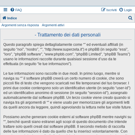
FAQ
Iscriviti
Login
Indice
Argomenti senza risposta
Argomenti attivi
e
r
- Trattamento dei dati personali
c
Questo paragrafo spiega dettagliatamente come “” ed eventuali affiliati (in
a
seguito “noi”, “nostro”, “”, “http://www.superzeta.it”) e phpBB (in seguito “essi”,
“loro”, “phpBB software”, “www.phpbb.com”, “phpBB Limited”, “phpBB Teams”)
usano le informazioni raccolte durante qualsiasi sessione d’uso da te
effettuata (in seguito “le tue informazioni”).
Le tue informazioni sono raccolte in due modi. In primo luogo, mentre si
naviga su “” il software phpBB creerà un certo numero di cookie, che sono
piccoli file di testo che vengono scaricati nei file temporanei del tuo browser. I
primi due cookie contengono solo un identificativo utente (in seguito “user-id”)
ed un identificativo anonimo di sessione (in seguito “session-id”), assegnato
automaticamente dal software phpBB. Un terzo cookie viene creato quando si
naviga tra gli argomenti di “” e viene usato per memorizzare gli argomenti letti
da quelli ancora da leggere, quindi agevolando la lettura nelle tue visite future.
Possiamo anche generare cookie esterni al software phpBB mentre navighi su
“”, benché questi siano estranei agli scopi di questo documento che intende
trattare solo quelli creati dal software phpBB. Il secondo metodo di raccolta
delle tue informazioni è dato da quello che tu inserisci volontariamente. Con