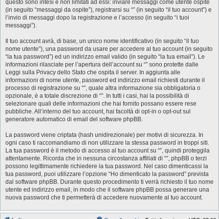
questo sono intesi e non limitati ad essi: inviare messaggi come utente ospite
(in seguito “messaggi da ospite”), registrarsi su “” (in seguito “il tuo account”) e
l’invio di messaggi dopo la registrazione e l’accesso (in seguito “i tuoi
messaggi”).
Il tuo account avrà, di base, un unico nome identificativo (in seguito “il tuo
nome utente”), una password da usare per accedere al tuo account (in seguito
“la tua password”) ed un indirizzo email valido (in seguito “la tua email”). Le
informazioni rilasciate per l’apertura dell’account su “” sono protette dalle
Leggi sulla Privacy dello Stato che ospita il server. In aggiunta alle
informazioni di nome utente, password ed indirizzo email richiesti durante il
processo di registrazione su “”, quale altra informazione sia obbligatoria o
opzionale, è a totale discrezione di “”. In tutti i casi, hai la possibilità di
selezionare quali delle informazioni che hai fornito possano essere rese
pubbliche. All’interno del tuo account, hai facoltà di opt-in o opt-out sul
generatore automatico di email del software phpBB.
La password viene criptata (hash unidirezionale) per motivi di sicurezza. In
ogni caso ti raccomandiamo di non utilizzare la stessa password in troppi siti.
La tua password è il metodo di accesso al tuo account su “”, quindi proteggila
attentamente. Ricorda che in nessuna circostanza affiliati di “”, phpBB o terzi
possono legittimamente richiedere la tua password. Nel caso dimenticassi la
tua password, puoi utilizzare l’opzione “Ho dimenticato la password” prevista
dal software phpBB. Durante questo procedimento ti verrà richiesto il tuo nome
utente ed indirizzo email, in modo che il software phpBB possa generare una
nuova password che ti permetterà di accedere nuovamente al tuo account.