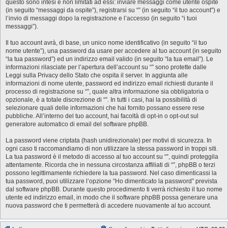
questo sono intesi e non limitati ad essi: inviare messaggi come utente ospite
(in seguito “messaggi da ospite”), registrarsi su “” (in seguito “il tuo account”) e
l’invio di messaggi dopo la registrazione e l’accesso (in seguito “i tuoi
messaggi”).
Il tuo account avrà, di base, un unico nome identificativo (in seguito “il tuo
nome utente”), una password da usare per accedere al tuo account (in seguito
“la tua password”) ed un indirizzo email valido (in seguito “la tua email”). Le
informazioni rilasciate per l’apertura dell’account su “” sono protette dalle
Leggi sulla Privacy dello Stato che ospita il server. In aggiunta alle
informazioni di nome utente, password ed indirizzo email richiesti durante il
processo di registrazione su “”, quale altra informazione sia obbligatoria o
opzionale, è a totale discrezione di “”. In tutti i casi, hai la possibilità di
selezionare quali delle informazioni che hai fornito possano essere rese
pubbliche. All’interno del tuo account, hai facoltà di opt-in o opt-out sul
generatore automatico di email del software phpBB.
La password viene criptata (hash unidirezionale) per motivi di sicurezza. In
ogni caso ti raccomandiamo di non utilizzare la stessa password in troppi siti.
La tua password è il metodo di accesso al tuo account su “”, quindi proteggila
attentamente. Ricorda che in nessuna circostanza affiliati di “”, phpBB o terzi
possono legittimamente richiedere la tua password. Nel caso dimenticassi la
tua password, puoi utilizzare l’opzione “Ho dimenticato la password” prevista
dal software phpBB. Durante questo procedimento ti verrà richiesto il tuo nome
utente ed indirizzo email, in modo che il software phpBB possa generare una
nuova password che ti permetterà di accedere nuovamente al tuo account.