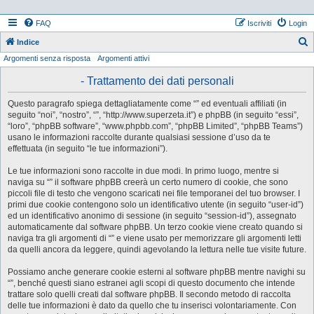
FAQ
Iscriviti
Login
Indice
Argomenti senza risposta
Argomenti attivi
e
r
- Trattamento dei dati personali
c
Questo paragrafo spiega dettagliatamente come “” ed eventuali affiliati (in
a
seguito “noi”, “nostro”, “”, “http://www.superzeta.it”) e phpBB (in seguito “essi”,
“loro”, “phpBB software”, “www.phpbb.com”, “phpBB Limited”, “phpBB Teams”)
usano le informazioni raccolte durante qualsiasi sessione d’uso da te
effettuata (in seguito “le tue informazioni”).
Le tue informazioni sono raccolte in due modi. In primo luogo, mentre si
naviga su “” il software phpBB creerà un certo numero di cookie, che sono
piccoli file di testo che vengono scaricati nei file temporanei del tuo browser. I
primi due cookie contengono solo un identificativo utente (in seguito “user-id”)
ed un identificativo anonimo di sessione (in seguito “session-id”), assegnato
automaticamente dal software phpBB. Un terzo cookie viene creato quando si
naviga tra gli argomenti di “” e viene usato per memorizzare gli argomenti letti
da quelli ancora da leggere, quindi agevolando la lettura nelle tue visite future.
Possiamo anche generare cookie esterni al software phpBB mentre navighi su
“”, benché questi siano estranei agli scopi di questo documento che intende
trattare solo quelli creati dal software phpBB. Il secondo metodo di raccolta
delle tue informazioni è dato da quello che tu inserisci volontariamente. Con