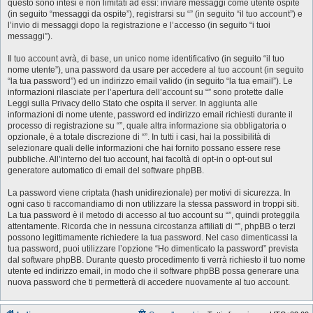
questo sono intesi e non limitati ad essi: inviare messaggi come utente ospite
(in seguito “messaggi da ospite”), registrarsi su “” (in seguito “il tuo account”) e
l’invio di messaggi dopo la registrazione e l’accesso (in seguito “i tuoi
messaggi”).
Il tuo account avrà, di base, un unico nome identificativo (in seguito “il tuo
nome utente”), una password da usare per accedere al tuo account (in seguito
“la tua password”) ed un indirizzo email valido (in seguito “la tua email”). Le
informazioni rilasciate per l’apertura dell’account su “” sono protette dalle
Leggi sulla Privacy dello Stato che ospita il server. In aggiunta alle
informazioni di nome utente, password ed indirizzo email richiesti durante il
processo di registrazione su “”, quale altra informazione sia obbligatoria o
opzionale, è a totale discrezione di “”. In tutti i casi, hai la possibilità di
selezionare quali delle informazioni che hai fornito possano essere rese
pubbliche. All’interno del tuo account, hai facoltà di opt-in o opt-out sul
generatore automatico di email del software phpBB.
La password viene criptata (hash unidirezionale) per motivi di sicurezza. In
ogni caso ti raccomandiamo di non utilizzare la stessa password in troppi siti.
La tua password è il metodo di accesso al tuo account su “”, quindi proteggila
attentamente. Ricorda che in nessuna circostanza affiliati di “”, phpBB o terzi
possono legittimamente richiedere la tua password. Nel caso dimenticassi la
tua password, puoi utilizzare l’opzione “Ho dimenticato la password” prevista
dal software phpBB. Durante questo procedimento ti verrà richiesto il tuo nome
utente ed indirizzo email, in modo che il software phpBB possa generare una
nuova password che ti permetterà di accedere nuovamente al tuo account.