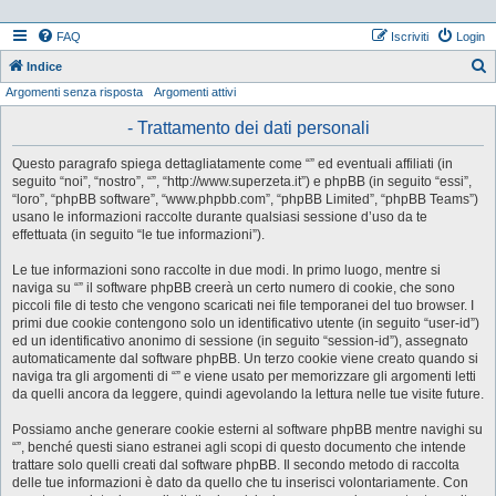
FAQ
Iscriviti
Login
Indice
Argomenti senza risposta
Argomenti attivi
e
r
- Trattamento dei dati personali
c
Questo paragrafo spiega dettagliatamente come “” ed eventuali affiliati (in
a
seguito “noi”, “nostro”, “”, “http://www.superzeta.it”) e phpBB (in seguito “essi”,
“loro”, “phpBB software”, “www.phpbb.com”, “phpBB Limited”, “phpBB Teams”)
usano le informazioni raccolte durante qualsiasi sessione d’uso da te
effettuata (in seguito “le tue informazioni”).
Le tue informazioni sono raccolte in due modi. In primo luogo, mentre si
naviga su “” il software phpBB creerà un certo numero di cookie, che sono
piccoli file di testo che vengono scaricati nei file temporanei del tuo browser. I
primi due cookie contengono solo un identificativo utente (in seguito “user-id”)
ed un identificativo anonimo di sessione (in seguito “session-id”), assegnato
automaticamente dal software phpBB. Un terzo cookie viene creato quando si
naviga tra gli argomenti di “” e viene usato per memorizzare gli argomenti letti
da quelli ancora da leggere, quindi agevolando la lettura nelle tue visite future.
Possiamo anche generare cookie esterni al software phpBB mentre navighi su
“”, benché questi siano estranei agli scopi di questo documento che intende
trattare solo quelli creati dal software phpBB. Il secondo metodo di raccolta
delle tue informazioni è dato da quello che tu inserisci volontariamente. Con