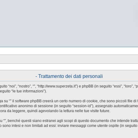
- Trattamento dei dati personali
guito “noi”, “nostro”, “”, “http://www.superzeta.it”) e phpBB (in seguito “essi”, “l
eguito “le tue informazioni”).
a su “” il software phpBB creerà un certo numero di cookie, che sono piccoli file di 
identificativo anonimo di sessione (in seguito “session-id”), assegnato automaticam
ora da leggere, quindi agevolando la lettura nelle tue visite future.
”, benché questi siano estranei agli scopi di questo documento che intende trattar
ono intesi e non limitati ad essi: inviare messaggi come utente ospite (in seguito “me