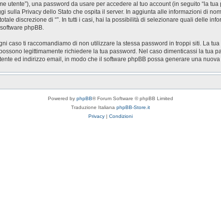
nome utente”), una password da usare per accedere al tuo account (in seguito “la tua 
ggi sulla Privacy dello Stato che ospita il server. In aggiunta alle informazioni di n
otale discrezione di “”. In tutti i casi, hai la possibilità di selezionare quali delle 
l software phpBB.
gni caso ti raccomandiamo di non utilizzare la stessa password in troppi siti. La tua
zi possono legittimamente richiedere la tua password. Nel caso dimenticassi la tua p
utente ed indirizzo email, in modo che il software phpBB possa generare una nuov
Powered by
phpBB
® Forum Software © phpBB Limited
Traduzione Italiana
phpBB-Store.it
Privacy
|
Condizioni