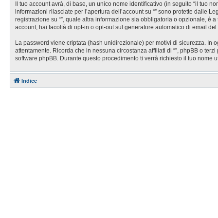
Il tuo account avrà, di base, un unico nome identificativo (in seguito “il tuo 
informazioni rilasciate per l’apertura dell’account su “” sono protette dalle Le
registrazione su “”, quale altra informazione sia obbligatoria o opzionale, è a t
account, hai facoltà di opt-in o opt-out sul generatore automatico di email de
La password viene criptata (hash unidirezionale) per motivi di sicurezza. In o
attentamente. Ricorda che in nessuna circostanza affiliati di “”, phpBB o ter
software phpBB. Durante questo procedimento ti verrà richiesto il tuo nome 
Indice