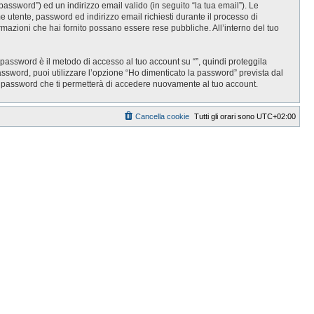
password”) ed un indirizzo email valido (in seguito “la tua email”). Le
ome utente, password ed indirizzo email richiesti durante il processo di
informazioni che hai fornito possano essere rese pubbliche. All’interno del tuo
 password è il metodo di accesso al tuo account su “”, quindi proteggila
assword, puoi utilizzare l’opzione “Ho dimenticato la password” prevista dal
a password che ti permetterà di accedere nuovamente al tuo account.
Cancella cookie
Tutti gli orari sono
UTC+02:00