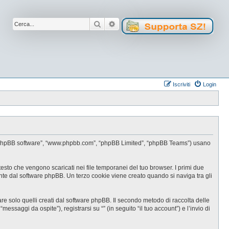
Cerca
Ricerca avanzata
Iscriviti
Login
oro”, “phpBB software”, “www.phpbb.com”, “phpBB Limited”, “phpBB Teams”) usano
testo che vengono scaricati nei file temporanei del tuo browser. I primi due
ente dal software phpBB. Un terzo cookie viene creato quando si naviga tra gli
e solo quelli creati dal software phpBB. Il secondo metodo di raccolta delle
ssaggi da ospite”), registrarsi su “” (in seguito “il tuo account”) e l’invio di