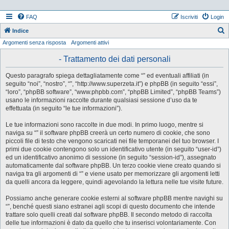
FAQ
Iscriviti
Login
Indice
Argomenti senza risposta
Argomenti attivi
e
r
- Trattamento dei dati personali
c
Questo paragrafo spiega dettagliatamente come “” ed eventuali affiliati (in
a
seguito “noi”, “nostro”, “”, “http://www.superzeta.it”) e phpBB (in seguito “essi”,
“loro”, “phpBB software”, “www.phpbb.com”, “phpBB Limited”, “phpBB Teams”)
usano le informazioni raccolte durante qualsiasi sessione d’uso da te
effettuata (in seguito “le tue informazioni”).
Le tue informazioni sono raccolte in due modi. In primo luogo, mentre si
naviga su “” il software phpBB creerà un certo numero di cookie, che sono
piccoli file di testo che vengono scaricati nei file temporanei del tuo browser. I
primi due cookie contengono solo un identificativo utente (in seguito “user-id”)
ed un identificativo anonimo di sessione (in seguito “session-id”), assegnato
automaticamente dal software phpBB. Un terzo cookie viene creato quando si
naviga tra gli argomenti di “” e viene usato per memorizzare gli argomenti letti
da quelli ancora da leggere, quindi agevolando la lettura nelle tue visite future.
Possiamo anche generare cookie esterni al software phpBB mentre navighi su
“”, benché questi siano estranei agli scopi di questo documento che intende
trattare solo quelli creati dal software phpBB. Il secondo metodo di raccolta
delle tue informazioni è dato da quello che tu inserisci volontariamente. Con