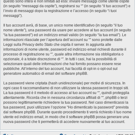
questo sono intesi e non limitati ad essi: inviare messaggi come utente ospite
(in seguito “messaggi da ospite”), registrarsi su “” (in seguito “il tuo account”) e
l’invio di messaggi dopo la registrazione e l’accesso (in seguito “i tuoi
messaggi”).
Il tuo account avrà, di base, un unico nome identificativo (in seguito “il tuo
nome utente”), una password da usare per accedere al tuo account (in seguito
“la tua password”) ed un indirizzo email valido (in seguito “la tua email”). Le
informazioni rilasciate per l’apertura dell’account su “” sono protette dalle
Leggi sulla Privacy dello Stato che ospita il server. In aggiunta alle
informazioni di nome utente, password ed indirizzo email richiesti durante il
processo di registrazione su “”, quale altra informazione sia obbligatoria o
opzionale, è a totale discrezione di “”. In tutti i casi, hai la possibilità di
selezionare quali delle informazioni che hai fornito possano essere rese
pubbliche. All’interno del tuo account, hai facoltà di opt-in o opt-out sul
generatore automatico di email del software phpBB.
La password viene criptata (hash unidirezionale) per motivi di sicurezza. In
ogni caso ti raccomandiamo di non utilizzare la stessa password in troppi siti.
La tua password è il metodo di accesso al tuo account su “”, quindi proteggila
attentamente. Ricorda che in nessuna circostanza affiliati di “”, phpBB o terzi
possono legittimamente richiedere la tua password. Nel caso dimenticassi la
tua password, puoi utilizzare l’opzione “Ho dimenticato la password” prevista
dal software phpBB. Durante questo procedimento ti verrà richiesto il tuo nome
utente ed indirizzo email, in modo che il software phpBB possa generare una
nuova password che ti permetterà di accedere nuovamente al tuo account.