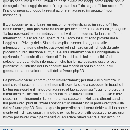
questo sono intesi e non limitati ad essi: inviare messaggi come utente ospite
(in seguito “messaggi da ospite”), registrarsi su “” (in seguito “il tuo account”) e
l’invio di messaggi dopo la registrazione e l’accesso (in seguito “i tuoi
messaggi”).
Il tuo account avrà, di base, un unico nome identificativo (in seguito “il tuo
nome utente”), una password da usare per accedere al tuo account (in seguito
“la tua password”) ed un indirizzo email valido (in seguito “la tua email”). Le
informazioni rilasciate per l’apertura dell’account su “” sono protette dalle
Leggi sulla Privacy dello Stato che ospita il server. In aggiunta alle
informazioni di nome utente, password ed indirizzo email richiesti durante il
processo di registrazione su “”, quale altra informazione sia obbligatoria o
opzionale, è a totale discrezione di “”. In tutti i casi, hai la possibilità di
selezionare quali delle informazioni che hai fornito possano essere rese
pubbliche. All’interno del tuo account, hai facoltà di opt-in o opt-out sul
generatore automatico di email del software phpBB.
La password viene criptata (hash unidirezionale) per motivi di sicurezza. In
ogni caso ti raccomandiamo di non utilizzare la stessa password in troppi siti.
La tua password è il metodo di accesso al tuo account su “”, quindi proteggila
attentamente. Ricorda che in nessuna circostanza affiliati di “”, phpBB o terzi
possono legittimamente richiedere la tua password. Nel caso dimenticassi la
tua password, puoi utilizzare l’opzione “Ho dimenticato la password” prevista
dal software phpBB. Durante questo procedimento ti verrà richiesto il tuo nome
utente ed indirizzo email, in modo che il software phpBB possa generare una
nuova password che ti permetterà di accedere nuovamente al tuo account.