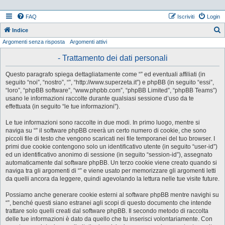
FAQ
Iscriviti
Login
Indice
Argomenti senza risposta
Argomenti attivi
e
r
- Trattamento dei dati personali
c
Questo paragrafo spiega dettagliatamente come “” ed eventuali affiliati (in
a
seguito “noi”, “nostro”, “”, “http://www.superzeta.it”) e phpBB (in seguito “essi”,
“loro”, “phpBB software”, “www.phpbb.com”, “phpBB Limited”, “phpBB Teams”)
usano le informazioni raccolte durante qualsiasi sessione d’uso da te
effettuata (in seguito “le tue informazioni”).
Le tue informazioni sono raccolte in due modi. In primo luogo, mentre si
naviga su “” il software phpBB creerà un certo numero di cookie, che sono
piccoli file di testo che vengono scaricati nei file temporanei del tuo browser. I
primi due cookie contengono solo un identificativo utente (in seguito “user-id”)
ed un identificativo anonimo di sessione (in seguito “session-id”), assegnato
automaticamente dal software phpBB. Un terzo cookie viene creato quando si
naviga tra gli argomenti di “” e viene usato per memorizzare gli argomenti letti
da quelli ancora da leggere, quindi agevolando la lettura nelle tue visite future.
Possiamo anche generare cookie esterni al software phpBB mentre navighi su
“”, benché questi siano estranei agli scopi di questo documento che intende
trattare solo quelli creati dal software phpBB. Il secondo metodo di raccolta
delle tue informazioni è dato da quello che tu inserisci volontariamente. Con