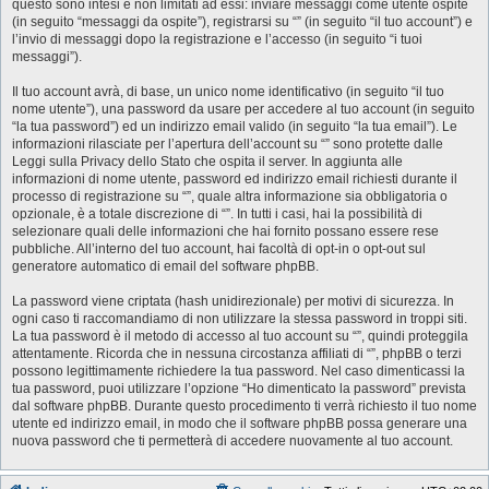
questo sono intesi e non limitati ad essi: inviare messaggi come utente ospite
(in seguito “messaggi da ospite”), registrarsi su “” (in seguito “il tuo account”) e
l’invio di messaggi dopo la registrazione e l’accesso (in seguito “i tuoi
messaggi”).
Il tuo account avrà, di base, un unico nome identificativo (in seguito “il tuo
nome utente”), una password da usare per accedere al tuo account (in seguito
“la tua password”) ed un indirizzo email valido (in seguito “la tua email”). Le
informazioni rilasciate per l’apertura dell’account su “” sono protette dalle
Leggi sulla Privacy dello Stato che ospita il server. In aggiunta alle
informazioni di nome utente, password ed indirizzo email richiesti durante il
processo di registrazione su “”, quale altra informazione sia obbligatoria o
opzionale, è a totale discrezione di “”. In tutti i casi, hai la possibilità di
selezionare quali delle informazioni che hai fornito possano essere rese
pubbliche. All’interno del tuo account, hai facoltà di opt-in o opt-out sul
generatore automatico di email del software phpBB.
La password viene criptata (hash unidirezionale) per motivi di sicurezza. In
ogni caso ti raccomandiamo di non utilizzare la stessa password in troppi siti.
La tua password è il metodo di accesso al tuo account su “”, quindi proteggila
attentamente. Ricorda che in nessuna circostanza affiliati di “”, phpBB o terzi
possono legittimamente richiedere la tua password. Nel caso dimenticassi la
tua password, puoi utilizzare l’opzione “Ho dimenticato la password” prevista
dal software phpBB. Durante questo procedimento ti verrà richiesto il tuo nome
utente ed indirizzo email, in modo che il software phpBB possa generare una
nuova password che ti permetterà di accedere nuovamente al tuo account.