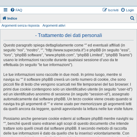
FAQ
Iscriviti
Login
Indice
Argomenti senza risposta
Argomenti attivi
e
r
- Trattamento dei dati personali
c
Questo paragrafo spiega dettagliatamente come “” ed eventuali affiliati (in
a
seguito “noi”, “nostro”, “”, “http://www.superzeta.it”) e phpBB (in seguito “essi”,
“loro”, “phpBB software”, “www.phpbb.com”, “phpBB Limited”, “phpBB Teams”)
usano le informazioni raccolte durante qualsiasi sessione d’uso da te
effettuata (in seguito “le tue informazioni”).
Le tue informazioni sono raccolte in due modi. In primo luogo, mentre si
naviga su “” il software phpBB creerà un certo numero di cookie, che sono
piccoli file di testo che vengono scaricati nei file temporanei del tuo browser. I
primi due cookie contengono solo un identificativo utente (in seguito “user-id”)
ed un identificativo anonimo di sessione (in seguito “session-id”), assegnato
automaticamente dal software phpBB. Un terzo cookie viene creato quando si
naviga tra gli argomenti di “” e viene usato per memorizzare gli argomenti letti
da quelli ancora da leggere, quindi agevolando la lettura nelle tue visite future.
Possiamo anche generare cookie esterni al software phpBB mentre navighi su
“”, benché questi siano estranei agli scopi di questo documento che intende
trattare solo quelli creati dal software phpBB. Il secondo metodo di raccolta
delle tue informazioni è dato da quello che tu inserisci volontariamente. Con