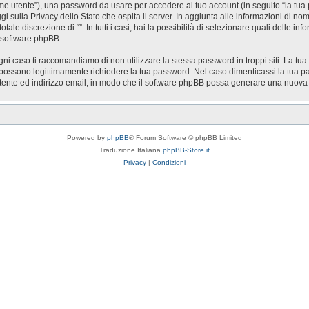
nome utente”), una password da usare per accedere al tuo account (in seguito “la tua 
ggi sulla Privacy dello Stato che ospita il server. In aggiunta alle informazioni di n
otale discrezione di “”. In tutti i casi, hai la possibilità di selezionare quali delle 
l software phpBB.
gni caso ti raccomandiamo di non utilizzare la stessa password in troppi siti. La tua
zi possono legittimamente richiedere la tua password. Nel caso dimenticassi la tua p
utente ed indirizzo email, in modo che il software phpBB possa generare una nuov
Powered by
phpBB
® Forum Software © phpBB Limited
Traduzione Italiana
phpBB-Store.it
Privacy
|
Condizioni