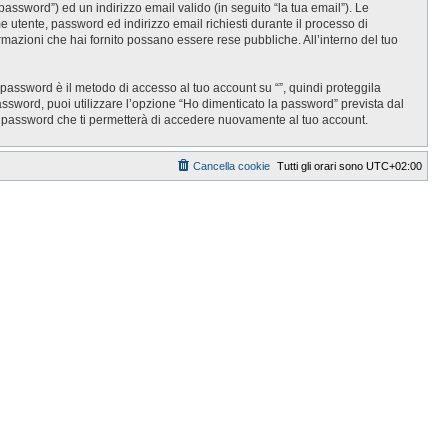
password”) ed un indirizzo email valido (in seguito “la tua email”). Le
ome utente, password ed indirizzo email richiesti durante il processo di
informazioni che hai fornito possano essere rese pubbliche. All’interno del tuo
 password è il metodo di accesso al tuo account su “”, quindi proteggila
assword, puoi utilizzare l’opzione “Ho dimenticato la password” prevista dal
a password che ti permetterà di accedere nuovamente al tuo account.
Cancella cookie
Tutti gli orari sono
UTC+02:00