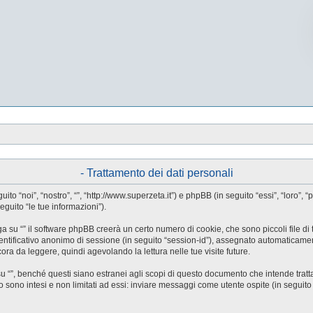
- Trattamento dei dati personali
guito “noi”, “nostro”, “”, “http://www.superzeta.it”) e phpBB (in seguito “essi”, “l
eguito “le tue informazioni”).
a su “” il software phpBB creerà un certo numero di cookie, che sono piccoli file di 
identificativo anonimo di sessione (in seguito “session-id”), assegnato automaticam
ora da leggere, quindi agevolando la lettura nelle tue visite future.
”, benché questi siano estranei agli scopi di questo documento che intende trattar
ono intesi e non limitati ad essi: inviare messaggi come utente ospite (in seguito “me