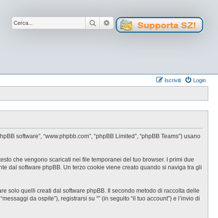
Cerca
Ricerca avanzata
Iscriviti
Login
oro”, “phpBB software”, “www.phpbb.com”, “phpBB Limited”, “phpBB Teams”) usano
testo che vengono scaricati nei file temporanei del tuo browser. I primi due
ente dal software phpBB. Un terzo cookie viene creato quando si naviga tra gli
e solo quelli creati dal software phpBB. Il secondo metodo di raccolta delle
ssaggi da ospite”), registrarsi su “” (in seguito “il tuo account”) e l’invio di