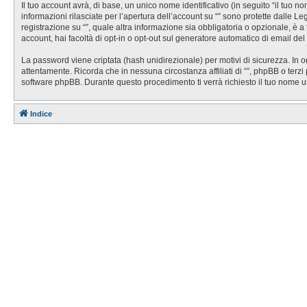
Il tuo account avrà, di base, un unico nome identificativo (in seguito “il tuo 
informazioni rilasciate per l’apertura dell’account su “” sono protette dalle Le
registrazione su “”, quale altra informazione sia obbligatoria o opzionale, è a t
account, hai facoltà di opt-in o opt-out sul generatore automatico di email de
La password viene criptata (hash unidirezionale) per motivi di sicurezza. In o
attentamente. Ricorda che in nessuna circostanza affiliati di “”, phpBB o ter
software phpBB. Durante questo procedimento ti verrà richiesto il tuo nome 
Indice