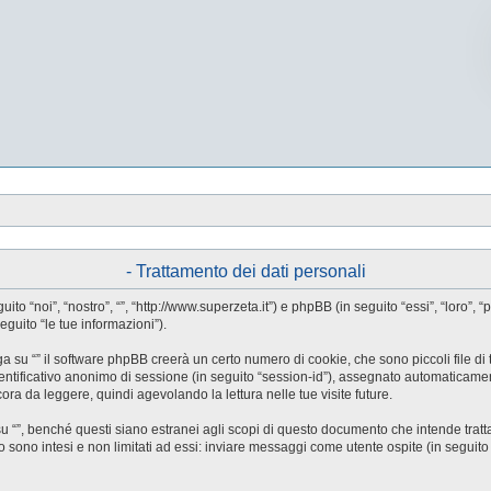
- Trattamento dei dati personali
guito “noi”, “nostro”, “”, “http://www.superzeta.it”) e phpBB (in seguito “essi”, “l
eguito “le tue informazioni”).
a su “” il software phpBB creerà un certo numero di cookie, che sono piccoli file di 
identificativo anonimo di sessione (in seguito “session-id”), assegnato automaticam
ora da leggere, quindi agevolando la lettura nelle tue visite future.
”, benché questi siano estranei agli scopi di questo documento che intende trattar
ono intesi e non limitati ad essi: inviare messaggi come utente ospite (in seguito “me