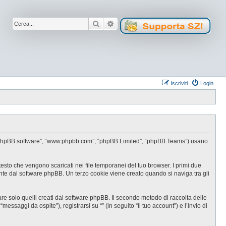
Cerca
Ricerca avanzata
Iscriviti
Login
oro”, “phpBB software”, “www.phpbb.com”, “phpBB Limited”, “phpBB Teams”) usano
testo che vengono scaricati nei file temporanei del tuo browser. I primi due
ente dal software phpBB. Un terzo cookie viene creato quando si naviga tra gli
e solo quelli creati dal software phpBB. Il secondo metodo di raccolta delle
ssaggi da ospite”), registrarsi su “” (in seguito “il tuo account”) e l’invio di