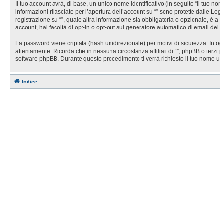
Il tuo account avrà, di base, un unico nome identificativo (in seguito “il tuo 
informazioni rilasciate per l’apertura dell’account su “” sono protette dalle Le
registrazione su “”, quale altra informazione sia obbligatoria o opzionale, è a t
account, hai facoltà di opt-in o opt-out sul generatore automatico di email de
La password viene criptata (hash unidirezionale) per motivi di sicurezza. In o
attentamente. Ricorda che in nessuna circostanza affiliati di “”, phpBB o ter
software phpBB. Durante questo procedimento ti verrà richiesto il tuo nome 
Indice