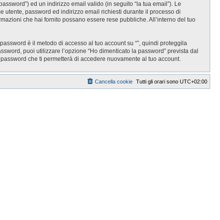
password”) ed un indirizzo email valido (in seguito “la tua email”). Le
ome utente, password ed indirizzo email richiesti durante il processo di
informazioni che hai fornito possano essere rese pubbliche. All’interno del tuo
 password è il metodo di accesso al tuo account su “”, quindi proteggila
assword, puoi utilizzare l’opzione “Ho dimenticato la password” prevista dal
a password che ti permetterà di accedere nuovamente al tuo account.
Cancella cookie
Tutti gli orari sono
UTC+02:00