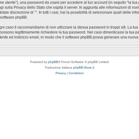
nome utente”), una password da usare per accedere al tuo account (in seguito “la tua 
ggi sulla Privacy dello Stato che ospita il server. In aggiunta alle informazioni di n
otale discrezione di “”. In tutti i casi, hai la possibilità di selezionare quali delle 
l software phpBB.
gni caso ti raccomandiamo di non utilizzare la stessa password in troppi siti. La tua
zi possono legittimamente richiedere la tua password. Nel caso dimenticassi la tua p
utente ed indirizzo email, in modo che il software phpBB possa generare una nuov
Powered by
phpBB
® Forum Software © phpBB Limited
Traduzione Italiana
phpBB-Store.it
Privacy
|
Condizioni