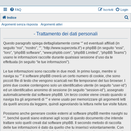
FAQ
Iscriviti
Login
Indice
Argomenti senza risposta
Argomenti attivi
e
r
- Trattamento dei dati personali
c
Questo paragrafo spiega dettagliatamente come “” ed eventuali affiliati (in
a
seguito “noi”, “nostro”, “”, “http://www.superzeta.it”) e phpBB (in seguito “essi”,
“loro”, “phpBB software”, “www.phpbb.com”, “phpBB Limited”, “phpBB Teams”)
usano le informazioni raccolte durante qualsiasi sessione d’uso da te
effettuata (in seguito “le tue informazioni”).
Le tue informazioni sono raccolte in due modi. In primo luogo, mentre si
naviga su “” il software phpBB creerà un certo numero di cookie, che sono
piccoli file di testo che vengono scaricati nei file temporanei del tuo browser. I
primi due cookie contengono solo un identificativo utente (in seguito “user-id”)
ed un identificativo anonimo di sessione (in seguito “session-id”), assegnato
automaticamente dal software phpBB. Un terzo cookie viene creato quando si
naviga tra gli argomenti di “” e viene usato per memorizzare gli argomenti letti
da quelli ancora da leggere, quindi agevolando la lettura nelle tue visite future.
Possiamo anche generare cookie esterni al software phpBB mentre navighi su
“”, benché questi siano estranei agli scopi di questo documento che intende
trattare solo quelli creati dal software phpBB. Il secondo metodo di raccolta
delle tue informazioni è dato da quello che tu inserisci volontariamente. Con