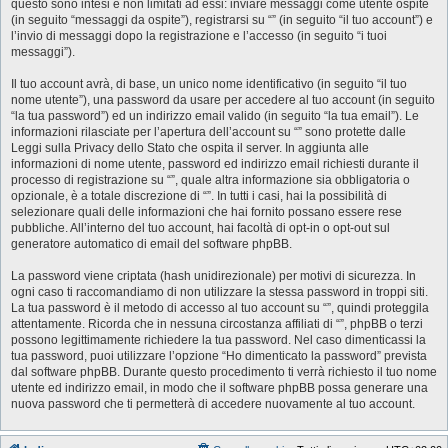
questo sono intesi e non limitati ad essi: inviare messaggi come utente ospite
(in seguito “messaggi da ospite”), registrarsi su “” (in seguito “il tuo account”) e
l’invio di messaggi dopo la registrazione e l’accesso (in seguito “i tuoi
messaggi”).
Il tuo account avrà, di base, un unico nome identificativo (in seguito “il tuo
nome utente”), una password da usare per accedere al tuo account (in seguito
“la tua password”) ed un indirizzo email valido (in seguito “la tua email”). Le
informazioni rilasciate per l’apertura dell’account su “” sono protette dalle
Leggi sulla Privacy dello Stato che ospita il server. In aggiunta alle
informazioni di nome utente, password ed indirizzo email richiesti durante il
processo di registrazione su “”, quale altra informazione sia obbligatoria o
opzionale, è a totale discrezione di “”. In tutti i casi, hai la possibilità di
selezionare quali delle informazioni che hai fornito possano essere rese
pubbliche. All’interno del tuo account, hai facoltà di opt-in o opt-out sul
generatore automatico di email del software phpBB.
La password viene criptata (hash unidirezionale) per motivi di sicurezza. In
ogni caso ti raccomandiamo di non utilizzare la stessa password in troppi siti.
La tua password è il metodo di accesso al tuo account su “”, quindi proteggila
attentamente. Ricorda che in nessuna circostanza affiliati di “”, phpBB o terzi
possono legittimamente richiedere la tua password. Nel caso dimenticassi la
tua password, puoi utilizzare l’opzione “Ho dimenticato la password” prevista
dal software phpBB. Durante questo procedimento ti verrà richiesto il tuo nome
utente ed indirizzo email, in modo che il software phpBB possa generare una
nuova password che ti permetterà di accedere nuovamente al tuo account.