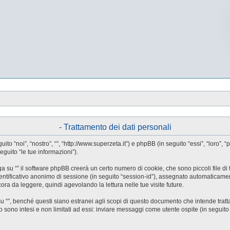
- Trattamento dei dati personali
guito “noi”, “nostro”, “”, “http://www.superzeta.it”) e phpBB (in seguito “essi”, “l
eguito “le tue informazioni”).
a su “” il software phpBB creerà un certo numero di cookie, che sono piccoli file di 
identificativo anonimo di sessione (in seguito “session-id”), assegnato automaticam
ora da leggere, quindi agevolando la lettura nelle tue visite future.
”, benché questi siano estranei agli scopi di questo documento che intende trattar
ono intesi e non limitati ad essi: inviare messaggi come utente ospite (in seguito “me