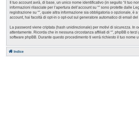
Il tuo account avrà, di base, un unico nome identificativo (in seguito “il tuo 
informazioni rilasciate per l’apertura dell’account su “” sono protette dalle Le
registrazione su “”, quale altra informazione sia obbligatoria o opzionale, è a t
account, hai facoltà di opt-in o opt-out sul generatore automatico di email de
La password viene criptata (hash unidirezionale) per motivi di sicurezza. In o
attentamente. Ricorda che in nessuna circostanza affiliati di “”, phpBB o ter
software phpBB. Durante questo procedimento ti verrà richiesto il tuo nome 
Indice