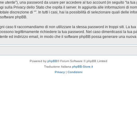
nome utente”), una password da usare per accedere al tuo account (in seguito “la tua 
ggi sulla Privacy dello Stato che ospita il server. In aggiunta alle informazioni di n
otale discrezione di “”. In tutti i casi, hai la possibilità di selezionare quali delle 
l software phpBB.
gni caso ti raccomandiamo di non utilizzare la stessa password in troppi siti. La tua
zi possono legittimamente richiedere la tua password. Nel caso dimenticassi la tua p
utente ed indirizzo email, in modo che il software phpBB possa generare una nuov
Powered by
phpBB
® Forum Software © phpBB Limited
Traduzione Italiana
phpBB-Store.it
Privacy
|
Condizioni