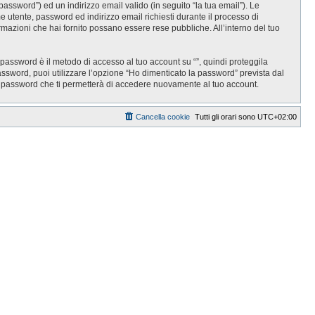
password”) ed un indirizzo email valido (in seguito “la tua email”). Le
ome utente, password ed indirizzo email richiesti durante il processo di
informazioni che hai fornito possano essere rese pubbliche. All’interno del tuo
 password è il metodo di accesso al tuo account su “”, quindi proteggila
assword, puoi utilizzare l’opzione “Ho dimenticato la password” prevista dal
a password che ti permetterà di accedere nuovamente al tuo account.
Cancella cookie
Tutti gli orari sono
UTC+02:00