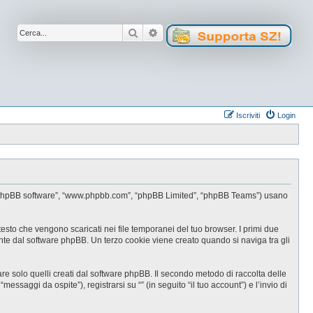
Cerca
Ricerca avanzata
Iscriviti
Login
oro”, “phpBB software”, “www.phpbb.com”, “phpBB Limited”, “phpBB Teams”) usano
testo che vengono scaricati nei file temporanei del tuo browser. I primi due
ente dal software phpBB. Un terzo cookie viene creato quando si naviga tra gli
e solo quelli creati dal software phpBB. Il secondo metodo di raccolta delle
ssaggi da ospite”), registrarsi su “” (in seguito “il tuo account”) e l’invio di