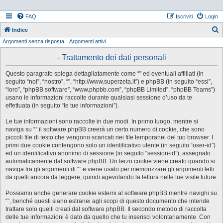
FAQ
Iscriviti
Login
Indice
Argomenti senza risposta
Argomenti attivi
e
r
- Trattamento dei dati personali
c
Questo paragrafo spiega dettagliatamente come “” ed eventuali affiliati (in
a
seguito “noi”, “nostro”, “”, “http://www.superzeta.it”) e phpBB (in seguito “essi”,
“loro”, “phpBB software”, “www.phpbb.com”, “phpBB Limited”, “phpBB Teams”)
usano le informazioni raccolte durante qualsiasi sessione d’uso da te
effettuata (in seguito “le tue informazioni”).
Le tue informazioni sono raccolte in due modi. In primo luogo, mentre si
naviga su “” il software phpBB creerà un certo numero di cookie, che sono
piccoli file di testo che vengono scaricati nei file temporanei del tuo browser. I
primi due cookie contengono solo un identificativo utente (in seguito “user-id”)
ed un identificativo anonimo di sessione (in seguito “session-id”), assegnato
automaticamente dal software phpBB. Un terzo cookie viene creato quando si
naviga tra gli argomenti di “” e viene usato per memorizzare gli argomenti letti
da quelli ancora da leggere, quindi agevolando la lettura nelle tue visite future.
Possiamo anche generare cookie esterni al software phpBB mentre navighi su
“”, benché questi siano estranei agli scopi di questo documento che intende
trattare solo quelli creati dal software phpBB. Il secondo metodo di raccolta
delle tue informazioni è dato da quello che tu inserisci volontariamente. Con