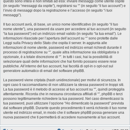
questo sono intesi e non limitati ad essi: inviare messaggi come utente ospite
(in seguito “messaggi da ospite”), registrarsi su “” (in seguito “il tuo account”) e
l’invio di messaggi dopo la registrazione e l’accesso (in seguito “i tuoi
messaggi”).
Il tuo account avrà, di base, un unico nome identificativo (in seguito “il tuo
nome utente”), una password da usare per accedere al tuo account (in seguito
“la tua password”) ed un indirizzo email valido (in seguito “la tua email”). Le
informazioni rilasciate per l’apertura dell’account su “” sono protette dalle
Leggi sulla Privacy dello Stato che ospita il server. In aggiunta alle
informazioni di nome utente, password ed indirizzo email richiesti durante il
processo di registrazione su “”, quale altra informazione sia obbligatoria o
opzionale, è a totale discrezione di “”. In tutti i casi, hai la possibilità di
selezionare quali delle informazioni che hai fornito possano essere rese
pubbliche. All’interno del tuo account, hai facoltà di opt-in o opt-out sul
generatore automatico di email del software phpBB.
La password viene criptata (hash unidirezionale) per motivi di sicurezza. In
ogni caso ti raccomandiamo di non utilizzare la stessa password in troppi siti.
La tua password è il metodo di accesso al tuo account su “”, quindi proteggila
attentamente. Ricorda che in nessuna circostanza affiliati di “”, phpBB o terzi
possono legittimamente richiedere la tua password. Nel caso dimenticassi la
tua password, puoi utilizzare l’opzione “Ho dimenticato la password” prevista
dal software phpBB. Durante questo procedimento ti verrà richiesto il tuo nome
utente ed indirizzo email, in modo che il software phpBB possa generare una
nuova password che ti permetterà di accedere nuovamente al tuo account.