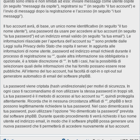
questo sono intesi e non limitati ad essi: inviare messaggi come utente ospite
(in seguito “messaggi da ospite”), registrarsi su “” (in seguito “il tuo account”) e
l’invio di messaggi dopo la registrazione e l’accesso (in seguito “i tuoi
messaggi”).
Il tuo account avrà, di base, un unico nome identificativo (in seguito “il tuo
nome utente”), una password da usare per accedere al tuo account (in seguito
“la tua password”) ed un indirizzo email valido (in seguito “la tua email”). Le
informazioni rilasciate per l’apertura dell’account su “” sono protette dalle
Leggi sulla Privacy dello Stato che ospita il server. In aggiunta alle
informazioni di nome utente, password ed indirizzo email richiesti durante il
processo di registrazione su “”, quale altra informazione sia obbligatoria o
opzionale, è a totale discrezione di “”. In tutti i casi, hai la possibilità di
selezionare quali delle informazioni che hai fornito possano essere rese
pubbliche. All’interno del tuo account, hai facoltà di opt-in o opt-out sul
generatore automatico di email del software phpBB.
La password viene criptata (hash unidirezionale) per motivi di sicurezza. In
ogni caso ti raccomandiamo di non utilizzare la stessa password in troppi siti.
La tua password è il metodo di accesso al tuo account su “”, quindi proteggila
attentamente. Ricorda che in nessuna circostanza affiliati di “”, phpBB o terzi
possono legittimamente richiedere la tua password. Nel caso dimenticassi la
tua password, puoi utilizzare l’opzione “Ho dimenticato la password” prevista
dal software phpBB. Durante questo procedimento ti verrà richiesto il tuo nome
utente ed indirizzo email, in modo che il software phpBB possa generare una
nuova password che ti permetterà di accedere nuovamente al tuo account.