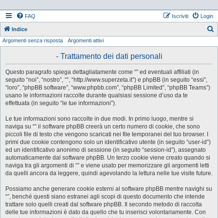
FAQ
Iscriviti
Login
Indice
Argomenti senza risposta
Argomenti attivi
e
r
- Trattamento dei dati personali
c
Questo paragrafo spiega dettagliatamente come “” ed eventuali affiliati (in
a
seguito “noi”, “nostro”, “”, “http://www.superzeta.it”) e phpBB (in seguito “essi”,
“loro”, “phpBB software”, “www.phpbb.com”, “phpBB Limited”, “phpBB Teams”)
usano le informazioni raccolte durante qualsiasi sessione d’uso da te
effettuata (in seguito “le tue informazioni”).
Le tue informazioni sono raccolte in due modi. In primo luogo, mentre si
naviga su “” il software phpBB creerà un certo numero di cookie, che sono
piccoli file di testo che vengono scaricati nei file temporanei del tuo browser. I
primi due cookie contengono solo un identificativo utente (in seguito “user-id”)
ed un identificativo anonimo di sessione (in seguito “session-id”), assegnato
automaticamente dal software phpBB. Un terzo cookie viene creato quando si
naviga tra gli argomenti di “” e viene usato per memorizzare gli argomenti letti
da quelli ancora da leggere, quindi agevolando la lettura nelle tue visite future.
Possiamo anche generare cookie esterni al software phpBB mentre navighi su
“”, benché questi siano estranei agli scopi di questo documento che intende
trattare solo quelli creati dal software phpBB. Il secondo metodo di raccolta
delle tue informazioni è dato da quello che tu inserisci volontariamente. Con