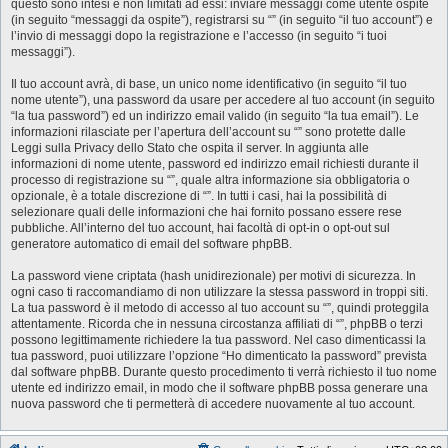
questo sono intesi e non limitati ad essi: inviare messaggi come utente ospite
(in seguito “messaggi da ospite”), registrarsi su “” (in seguito “il tuo account”) e
l’invio di messaggi dopo la registrazione e l’accesso (in seguito “i tuoi
messaggi”).
Il tuo account avrà, di base, un unico nome identificativo (in seguito “il tuo
nome utente”), una password da usare per accedere al tuo account (in seguito
“la tua password”) ed un indirizzo email valido (in seguito “la tua email”). Le
informazioni rilasciate per l’apertura dell’account su “” sono protette dalle
Leggi sulla Privacy dello Stato che ospita il server. In aggiunta alle
informazioni di nome utente, password ed indirizzo email richiesti durante il
processo di registrazione su “”, quale altra informazione sia obbligatoria o
opzionale, è a totale discrezione di “”. In tutti i casi, hai la possibilità di
selezionare quali delle informazioni che hai fornito possano essere rese
pubbliche. All’interno del tuo account, hai facoltà di opt-in o opt-out sul
generatore automatico di email del software phpBB.
La password viene criptata (hash unidirezionale) per motivi di sicurezza. In
ogni caso ti raccomandiamo di non utilizzare la stessa password in troppi siti.
La tua password è il metodo di accesso al tuo account su “”, quindi proteggila
attentamente. Ricorda che in nessuna circostanza affiliati di “”, phpBB o terzi
possono legittimamente richiedere la tua password. Nel caso dimenticassi la
tua password, puoi utilizzare l’opzione “Ho dimenticato la password” prevista
dal software phpBB. Durante questo procedimento ti verrà richiesto il tuo nome
utente ed indirizzo email, in modo che il software phpBB possa generare una
nuova password che ti permetterà di accedere nuovamente al tuo account.