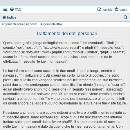
FAQ
Iscriviti
Login
Indice
Argomenti senza risposta
Argomenti attivi
e
r
- Trattamento dei dati personali
c
Questo paragrafo spiega dettagliatamente come “” ed eventuali affiliati (in
a
seguito “noi”, “nostro”, “”, “http://www.superzeta.it”) e phpBB (in seguito “essi”,
“loro”, “phpBB software”, “www.phpbb.com”, “phpBB Limited”, “phpBB Teams”)
usano le informazioni raccolte durante qualsiasi sessione d’uso da te
effettuata (in seguito “le tue informazioni”).
Le tue informazioni sono raccolte in due modi. In primo luogo, mentre si
naviga su “” il software phpBB creerà un certo numero di cookie, che sono
piccoli file di testo che vengono scaricati nei file temporanei del tuo browser. I
primi due cookie contengono solo un identificativo utente (in seguito “user-id”)
ed un identificativo anonimo di sessione (in seguito “session-id”), assegnato
automaticamente dal software phpBB. Un terzo cookie viene creato quando si
naviga tra gli argomenti di “” e viene usato per memorizzare gli argomenti letti
da quelli ancora da leggere, quindi agevolando la lettura nelle tue visite future.
Possiamo anche generare cookie esterni al software phpBB mentre navighi su
“”, benché questi siano estranei agli scopi di questo documento che intende
trattare solo quelli creati dal software phpBB. Il secondo metodo di raccolta
delle tue informazioni è dato da quello che tu inserisci volontariamente. Con