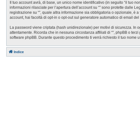
Il tuo account avrà, di base, un unico nome identificativo (in seguito “il tuo 
informazioni rilasciate per l’apertura dell’account su “” sono protette dalle Le
registrazione su “”, quale altra informazione sia obbligatoria o opzionale, è a t
account, hai facoltà di opt-in o opt-out sul generatore automatico di email de
La password viene criptata (hash unidirezionale) per motivi di sicurezza. In o
attentamente. Ricorda che in nessuna circostanza affiliati di “”, phpBB o ter
software phpBB. Durante questo procedimento ti verrà richiesto il tuo nome 
Indice