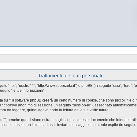
- Trattamento dei dati personali
guito “noi”, “nostro”, “”, “http://www.superzeta.it”) e phpBB (in seguito “essi”, “l
eguito “le tue informazioni”).
a su “” il software phpBB creerà un certo numero di cookie, che sono piccoli file di 
identificativo anonimo di sessione (in seguito “session-id”), assegnato automaticam
ora da leggere, quindi agevolando la lettura nelle tue visite future.
”, benché questi siano estranei agli scopi di questo documento che intende trattar
ono intesi e non limitati ad essi: inviare messaggi come utente ospite (in seguito “me