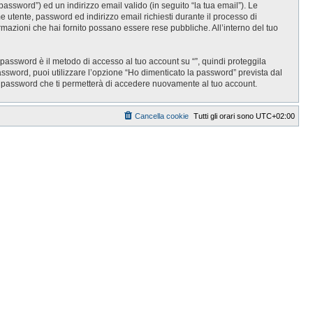
password”) ed un indirizzo email valido (in seguito “la tua email”). Le
ome utente, password ed indirizzo email richiesti durante il processo di
informazioni che hai fornito possano essere rese pubbliche. All’interno del tuo
 password è il metodo di accesso al tuo account su “”, quindi proteggila
assword, puoi utilizzare l’opzione “Ho dimenticato la password” prevista dal
a password che ti permetterà di accedere nuovamente al tuo account.
Cancella cookie
Tutti gli orari sono
UTC+02:00