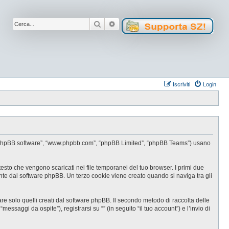
Cerca
Ricerca avanzata
Iscriviti
Login
oro”, “phpBB software”, “www.phpbb.com”, “phpBB Limited”, “phpBB Teams”) usano
testo che vengono scaricati nei file temporanei del tuo browser. I primi due
ente dal software phpBB. Un terzo cookie viene creato quando si naviga tra gli
e solo quelli creati dal software phpBB. Il secondo metodo di raccolta delle
ssaggi da ospite”), registrarsi su “” (in seguito “il tuo account”) e l’invio di