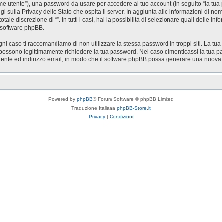
nome utente”), una password da usare per accedere al tuo account (in seguito “la tua 
ggi sulla Privacy dello Stato che ospita il server. In aggiunta alle informazioni di n
otale discrezione di “”. In tutti i casi, hai la possibilità di selezionare quali delle 
l software phpBB.
gni caso ti raccomandiamo di non utilizzare la stessa password in troppi siti. La tua
zi possono legittimamente richiedere la tua password. Nel caso dimenticassi la tua p
utente ed indirizzo email, in modo che il software phpBB possa generare una nuov
Powered by
phpBB
® Forum Software © phpBB Limited
Traduzione Italiana
phpBB-Store.it
Privacy
|
Condizioni