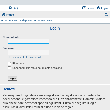
FAQ
Iscriviti
Login
Indice
Argomenti senza risposta
Argomenti attivi
e
r
Login
c
Nome utente:
a
Password:
Ho dimenticato la password
Ricordami
Nascondi il mio stato per questa sessione
ISCRIVITI
Per eseguire il login devi essere registrato. La registrazione richiede solo
pochi secondi e garantisce l’accesso alle funzioni avanzate. L’amministratore
può anche dare permessi speciali agli utenti. Prima di eseguire il login
assicurati di aver letto i termini d’uso e le varie regole.