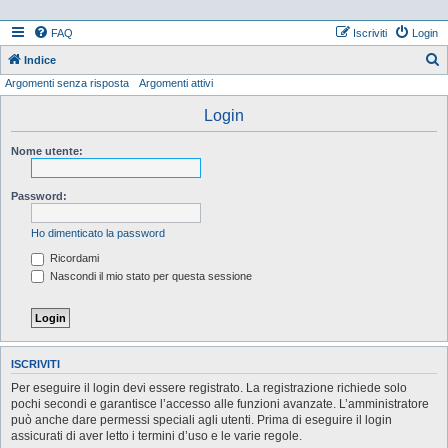
FAQ
Iscriviti
Login
Indice
Argomenti senza risposta
Argomenti attivi
e
r
Login
c
Nome utente:
a
Password:
Ho dimenticato la password
Ricordami
Nascondi il mio stato per questa sessione
ISCRIVITI
Per eseguire il login devi essere registrato. La registrazione richiede solo
pochi secondi e garantisce l’accesso alle funzioni avanzate. L’amministratore
può anche dare permessi speciali agli utenti. Prima di eseguire il login
assicurati di aver letto i termini d’uso e le varie regole.