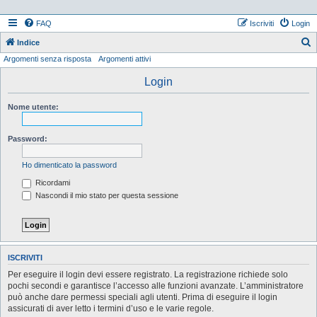
FAQ
Iscriviti
Login
Indice
Argomenti senza risposta
Argomenti attivi
e
r
Login
c
Nome utente:
a
Password:
Ho dimenticato la password
Ricordami
Nascondi il mio stato per questa sessione
ISCRIVITI
Per eseguire il login devi essere registrato. La registrazione richiede solo
pochi secondi e garantisce l’accesso alle funzioni avanzate. L’amministratore
può anche dare permessi speciali agli utenti. Prima di eseguire il login
assicurati di aver letto i termini d’uso e le varie regole.