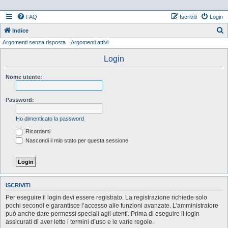
FAQ
Iscriviti
Login
Indice
Argomenti senza risposta
Argomenti attivi
e
r
Login
c
Nome utente:
a
Password:
Ho dimenticato la password
Ricordami
Nascondi il mio stato per questa sessione
ISCRIVITI
Per eseguire il login devi essere registrato. La registrazione richiede solo
pochi secondi e garantisce l’accesso alle funzioni avanzate. L’amministratore
può anche dare permessi speciali agli utenti. Prima di eseguire il login
assicurati di aver letto i termini d’uso e le varie regole.