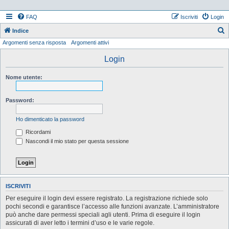
FAQ
Iscriviti
Login
Indice
Argomenti senza risposta
Argomenti attivi
e
r
Login
c
Nome utente:
a
Password:
Ho dimenticato la password
Ricordami
Nascondi il mio stato per questa sessione
ISCRIVITI
Per eseguire il login devi essere registrato. La registrazione richiede solo
pochi secondi e garantisce l’accesso alle funzioni avanzate. L’amministratore
può anche dare permessi speciali agli utenti. Prima di eseguire il login
assicurati di aver letto i termini d’uso e le varie regole.