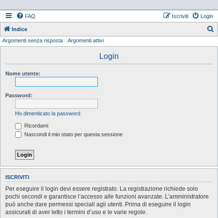
FAQ
Iscriviti
Login
Indice
Argomenti senza risposta
Argomenti attivi
e
r
Login
c
Nome utente:
a
Password:
Ho dimenticato la password
Ricordami
Nascondi il mio stato per questa sessione
ISCRIVITI
Per eseguire il login devi essere registrato. La registrazione richiede solo
pochi secondi e garantisce l’accesso alle funzioni avanzate. L’amministratore
può anche dare permessi speciali agli utenti. Prima di eseguire il login
assicurati di aver letto i termini d’uso e le varie regole.