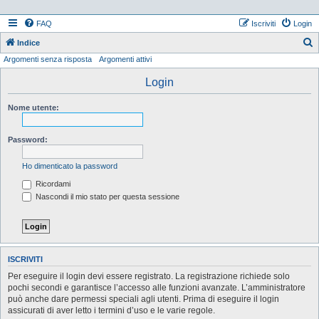
FAQ
Iscriviti
Login
Indice
Argomenti senza risposta
Argomenti attivi
e
r
Login
c
Nome utente:
a
Password:
Ho dimenticato la password
Ricordami
Nascondi il mio stato per questa sessione
ISCRIVITI
Per eseguire il login devi essere registrato. La registrazione richiede solo
pochi secondi e garantisce l’accesso alle funzioni avanzate. L’amministratore
può anche dare permessi speciali agli utenti. Prima di eseguire il login
assicurati di aver letto i termini d’uso e le varie regole.