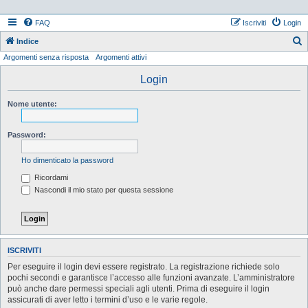
FAQ
Iscriviti
Login
Indice
Argomenti senza risposta
Argomenti attivi
e
r
Login
c
Nome utente:
a
Password:
Ho dimenticato la password
Ricordami
Nascondi il mio stato per questa sessione
ISCRIVITI
Per eseguire il login devi essere registrato. La registrazione richiede solo
pochi secondi e garantisce l’accesso alle funzioni avanzate. L’amministratore
può anche dare permessi speciali agli utenti. Prima di eseguire il login
assicurati di aver letto i termini d’uso e le varie regole.