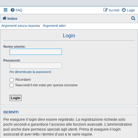
FAQ
Iscriviti
Login
Indice
Argomenti senza risposta
Argomenti attivi
e
r
Login
c
Nome utente:
a
Password:
Ho dimenticato la password
Ricordami
Nascondi il mio stato per questa sessione
ISCRIVITI
Per eseguire il login devi essere registrato. La registrazione richiede solo
pochi secondi e garantisce l’accesso alle funzioni avanzate. L’amministratore
può anche dare permessi speciali agli utenti. Prima di eseguire il login
assicurati di aver letto i termini d’uso e le varie regole.