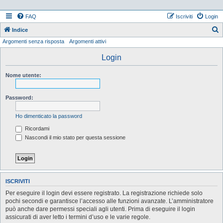
FAQ
Iscriviti
Login
Indice
Argomenti senza risposta
Argomenti attivi
e
r
Login
c
Nome utente:
a
Password:
Ho dimenticato la password
Ricordami
Nascondi il mio stato per questa sessione
ISCRIVITI
Per eseguire il login devi essere registrato. La registrazione richiede solo
pochi secondi e garantisce l’accesso alle funzioni avanzate. L’amministratore
può anche dare permessi speciali agli utenti. Prima di eseguire il login
assicurati di aver letto i termini d’uso e le varie regole.