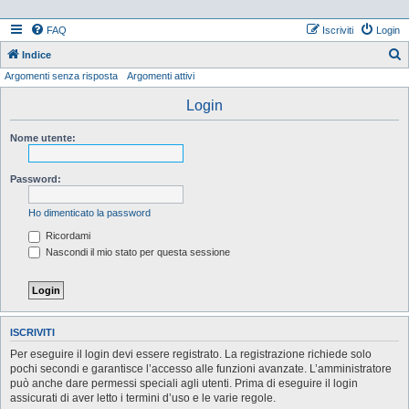
FAQ
Iscriviti
Login
Indice
Argomenti senza risposta
Argomenti attivi
e
r
Login
c
Nome utente:
a
Password:
Ho dimenticato la password
Ricordami
Nascondi il mio stato per questa sessione
ISCRIVITI
Per eseguire il login devi essere registrato. La registrazione richiede solo
pochi secondi e garantisce l’accesso alle funzioni avanzate. L’amministratore
può anche dare permessi speciali agli utenti. Prima di eseguire il login
assicurati di aver letto i termini d’uso e le varie regole.