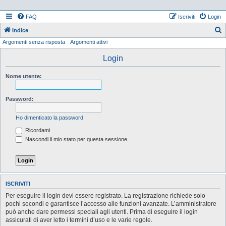
FAQ
Iscriviti
Login
Indice
Argomenti senza risposta
Argomenti attivi
e
r
Login
c
Nome utente:
a
Password:
Ho dimenticato la password
Ricordami
Nascondi il mio stato per questa sessione
ISCRIVITI
Per eseguire il login devi essere registrato. La registrazione richiede solo
pochi secondi e garantisce l’accesso alle funzioni avanzate. L’amministratore
può anche dare permessi speciali agli utenti. Prima di eseguire il login
assicurati di aver letto i termini d’uso e le varie regole.